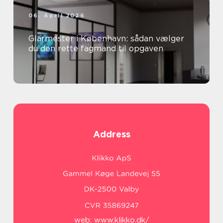
06. April 2026
Glarmester i København: sådan vælger
du den rette fagmand til opgaven
Address
web:
www.klikko.dk/