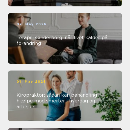
02. May 2026
Terapi i sønderborg: når livet kalder på
forandring
01. May 2026
Kiropraktor: sådan kan behandling
hjælpe mod smerter i hverdag og
arbejde