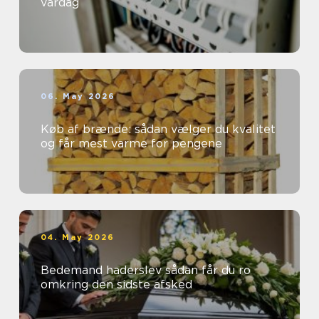
vardag
06. May 2026
Køb af brænde: sådan vælger du kvalitet
og får mest varme for pengene
04. May 2026
Bedemand haderslev sådan får du ro
omkring den sidste afsked