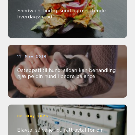
Sandwich: hurtig, sund og mættende
hverdagssmad
11. May 2026
Osteopati til hund: sådan kan behandling
hjælpe din hund i bedre balance
08. May 2026
Elavtal så väljer du rätt avtal för din