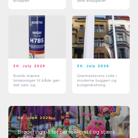
kroppen
dine elopgaver
30. July 2026
30. July 2026
Bostik stærke
Glarmesterens rolle i
limløsninger til både gør-
moderne byggeri og
det-selv og
boligindretning
professionelle
04. June 2026
Brodering på tøj personlig stil og stærk