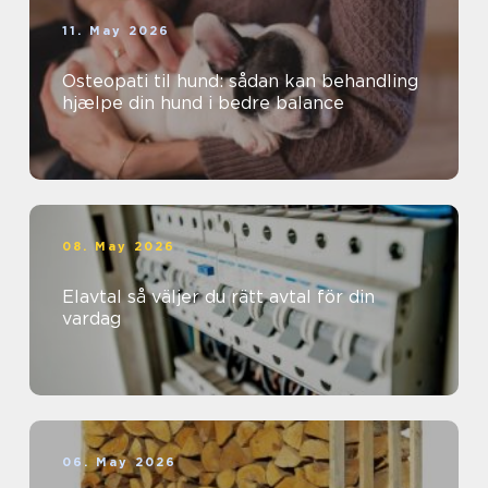
11. May 2026
Osteopati til hund: sådan kan behandling
hjælpe din hund i bedre balance
08. May 2026
Elavtal så väljer du rätt avtal för din
vardag
06. May 2026