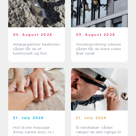
05. August 2026
03. August 2026
Anlægsgartner haderslev
Vinudespolering odense
sådan får du et
sådan får du klare ruder
funktionelt og flot
året rundt
uderum
31. July 2026
31. July 2026
Hot stone massage
El installatør: sådan
Århus varme sten, ro i
vælger du den rigtige til