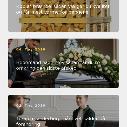
Køb af brænde: sådan vælger du kvalitet
og får mest varme for pengene
04. May 2026
Bedemand haderslev sådan får du ro
omkring den sidste afsked
02. May 2026
Terapi i sønderborg: når livet kalder på
forandring