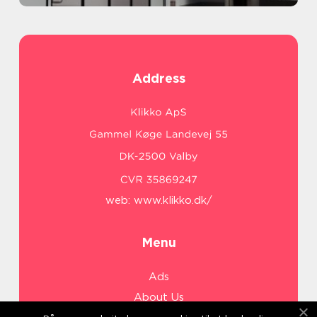
Address
web:
www.klikko.dk/
Menu
Ads
About Us