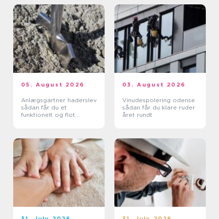
05. August 2026
03. August 2026
Anlægsgartner haderslev
Vinudespolering odense
sådan får du et
sådan får du klare ruder
funktionelt og flot
året rundt
uderum
31. July 2026
31. July 2026