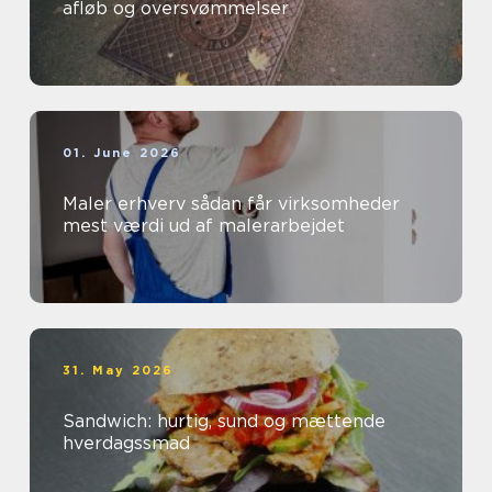
afløb og oversvømmelser
01. June 2026
Maler erhverv sådan får virksomheder
mest værdi ud af malerarbejdet
31. May 2026
Sandwich: hurtig, sund og mættende
hverdagssmad