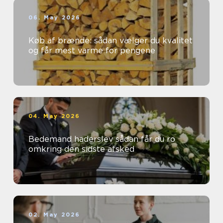
06. May 2026
Køb af brænde: sådan vælger du kvalitet
og får mest varme for pengene
04. May 2026
Bedemand haderslev sådan får du ro
omkring den sidste afsked
02. May 2026