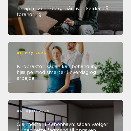
Terapi i sønderborg: når livet kalder på
forandring
01. May 2026
Kiropraktor: sådan kan behandling
hjælpe mod smerter i hverdag og
arbejde
06. April 2026
Glarmester i København: sådan vælger
du den rette fagmand til opgaven