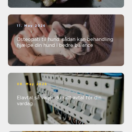
11. May 2026
Osteopati til hund: sådan kan behandling
hjælpe din hund i bedre balance
08. May 2026
Elavtal så väljer du rätt avtal för din
vardag