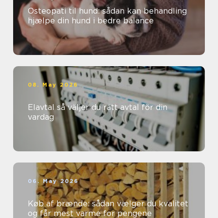
Osteopati til hund: sådan kan behandling
hjælpe din hund i bedre balance
08. May 2026
Elavtal så väljer du rätt avtal för din
vardag
06. May 2026
Køb af brænde: sådan vælger du kvalitet
og får mest varme for pengene