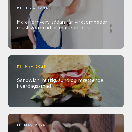
01. June 2026
Maler erhverv sådan får virksomheder
mest værdi ud af malerarbejdet
31. May 2026
Sandwich: hurtig, sund og mættende
hverdagssmad
11. May 2026