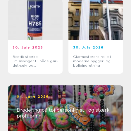
30. July 2026
30. July 2026
Bostik stærke
Glarmesterens rolle i
limløsninger til både gør-
moderne byggeri og
det-selv og
boligindretning
professionelle
04. June 2026
Brodering på tøj personlig stil og stærk
profilering