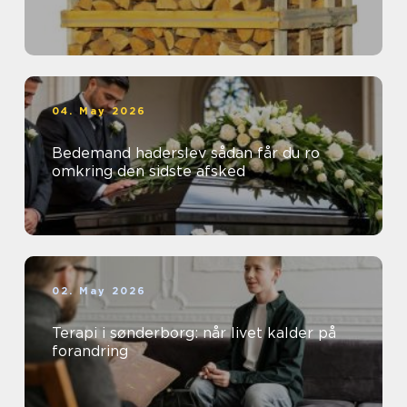
04. May 2026
Bedemand haderslev sådan får du ro
omkring den sidste afsked
02. May 2026
Terapi i sønderborg: når livet kalder på
forandring