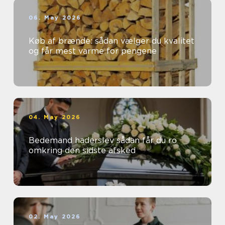
06. May 2026
Køb af brænde: sådan vælger du kvalitet
og får mest varme for pengene
04. May 2026
Bedemand haderslev sådan får du ro
omkring den sidste afsked
02. May 2026