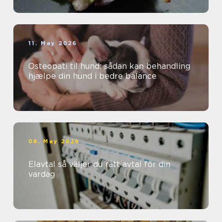
11. May 2026
Osteopati til hund: sådan kan behandling
hjælpe din hund i bedre balance
08. May 2026
Elavtal så väljer du rätt avtal för din
vardag