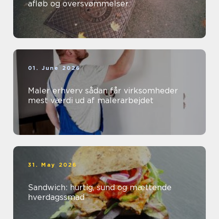
afløb og oversvømmelser
01. June 2026
Maler erhverv sådan får virksomheder
mest værdi ud af malerarbejdet
31. May 2026
Sandwich: hurtig, sund og mættende
hverdagssmad