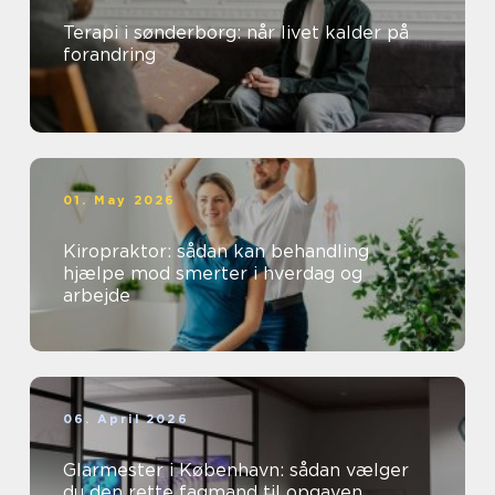
Terapi i sønderborg: når livet kalder på
forandring
01. May 2026
Kiropraktor: sådan kan behandling
hjælpe mod smerter i hverdag og
arbejde
06. April 2026
Glarmester i København: sådan vælger
du den rette fagmand til opgaven