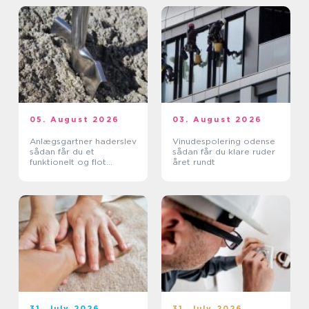
05. August 2026
03. August 2026
Anlægsgartner haderslev
Vinudespolering odense
sådan får du et
sådan får du klare ruder
funktionelt og flot
året rundt
uderum
31. July 2026
31. July 2026