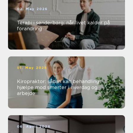
02. May 2026
Terapi i sønderborg: når livet kalder på
forandring
01. May 2026
Kiropraktor: sådan kan behandling
hjælpe mod smerter i hverdag og
arbejde
06. April 2026