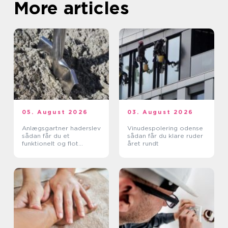
More articles
05. August 2026
03. August 2026
Anlægsgartner haderslev
Vinudespolering odense
sådan får du et
sådan får du klare ruder
funktionelt og flot
året rundt
uderum