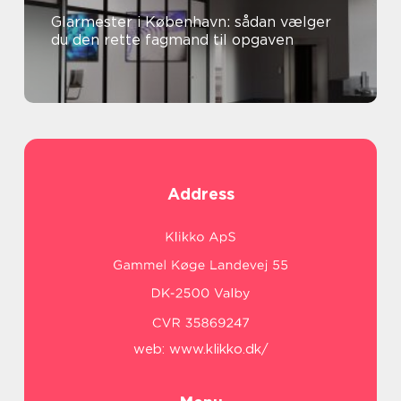
Glarmester i København: sådan vælger
du den rette fagmand til opgaven
Address
web:
www.klikko.dk/