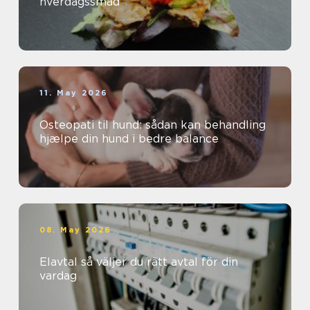
hverdagssmad
11. May 2026
Osteopati til hund: sådan kan behandling
hjælpe din hund i bedre balance
08. May 2026
Elavtal så väljer du rätt avtal för din
vardag