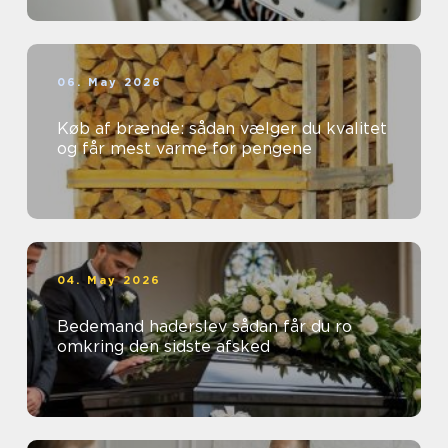
06. May 2026
Køb af brænde: sådan vælger du kvalitet
og får mest varme for pengene
04. May 2026
Bedemand haderslev sådan får du ro
omkring den sidste afsked