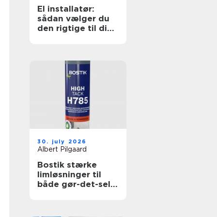
El installatør:
sådan vælger du
den rigtige til dine
elopgaver
30. july 2026
Albert Pilgaard
Bostik stærke
limløsninger til
både gør-det-selv
og professionelle