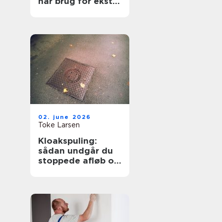
har brug for ekstra
opmærksomhed
02. june 2026
Toke Larsen
Kloakspuling:
sådan undgår du
stoppede afløb og
oversvømmelser