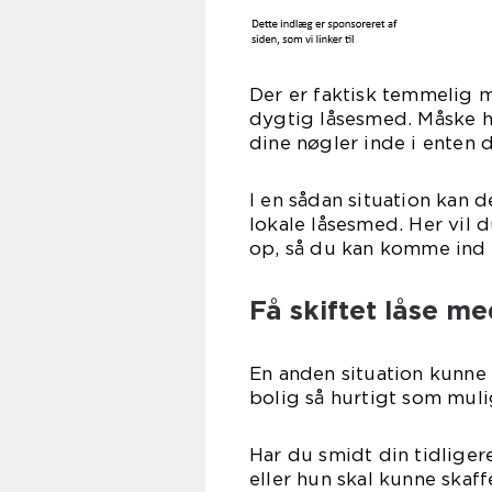
Der er faktisk temmelig m
dygtig låsesmed. Måske ha
dine nøgler inde i enten di
I en sådan situation kan 
lokale låsesmed. Her vil 
op, så du kan komme ind i 
Få skiftet låse m
En anden situation kunne v
bolig så hurtigt som muli
Har du smidt din tidliger
eller hun skal kunne skaff