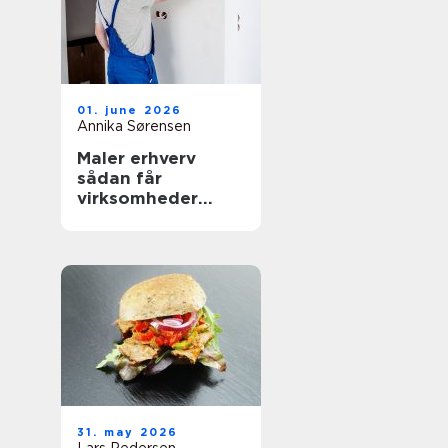
01. june 2026
Annika Sørensen
Maler erhverv
sådan får
virksomheder
mest værdi ud af
malerarbejdet
31. may 2026