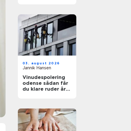
funktionelt og flot
uderum
03. august 2026
Jannik Hansen
Vinudespolering
odense sådan får
du klare ruder året
rundt