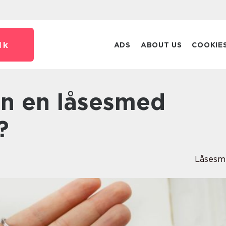
dk
ADS
ABOUT US
COOKIE
?
Låsesm