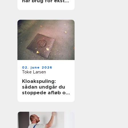
har brug for ekstra
opmærksomhed
02. june 2026
Toke Larsen
Kloakspuling:
sådan undgår du
stoppede afløb og
oversvømmelser