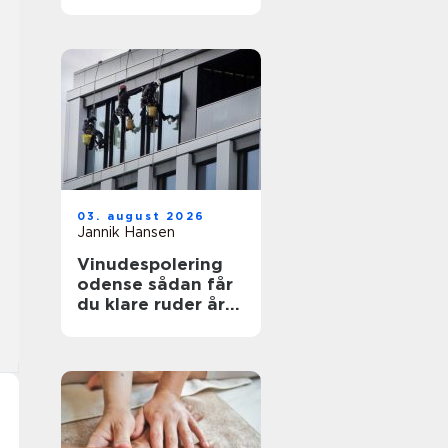
funktionelt og flot
uderum
03. august 2026
Jannik Hansen
Vinudespolering
odense sådan får
du klare ruder året
rundt