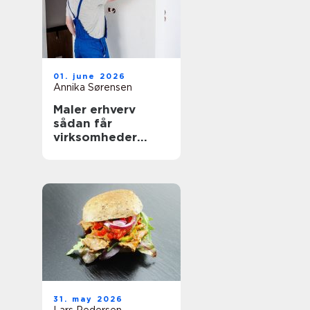
01. june 2026
Annika Sørensen
Maler erhverv
sådan får
virksomheder
mest værdi ud af
malerarbejdet
31. may 2026