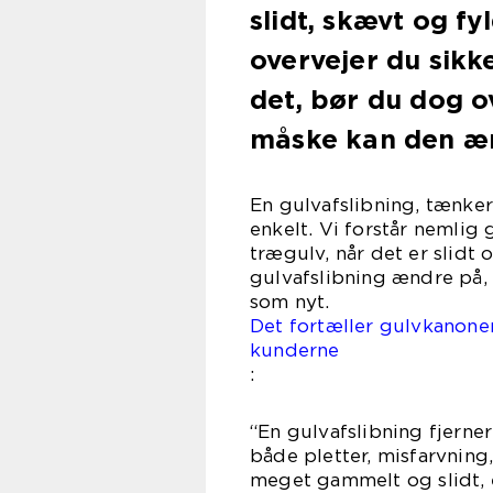
slidt, skævt og fy
overvejer du sikke
det, bør du dog o
måske kan den æn
En gulvafslibning, tænker
enkelt. Vi forstår nemlig
trægulv, når det er slidt
gulvafslibning ændre på,
som nyt.
Det fortæller gulvkanonen
kunderne
:
“En gulvafslibning fjerner
både pletter, misfarvning
meget gammelt og slidt, 