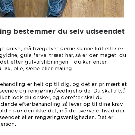
ing bestemmer du selv udseendet
ge gulve, må trægulvet gerne skinne lidt eller er
gyldne, gule farve, træet har, så er der meget, du
det efter gulvafslibningen – du kan enten
ak, olie, sæbe eller maling.
handling er helt op til dig, og det er primært et
seende og rengøring/vedligeholde. Du skal altså
lket look du ønsker, og derefter skal du
nde efterbehandling så lever op til dine krav
old – gør den ikke det, må du overveje, hvad der
seendet eller rengøringsvenligheden. Det er
person.