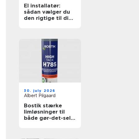
El installatør:
sådan vælger du
den rigtige til dine
elopgaver
30. july 2026
Albert Pilgaard
Bostik stærke
limløsninger til
både gør-det-selv
og professionelle