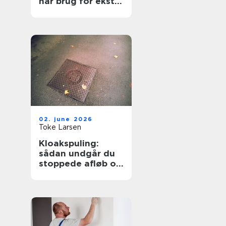
har brug for ekstra
opmærksomhed
02. june 2026
Toke Larsen
Kloakspuling:
sådan undgår du
stoppede afløb og
oversvømmelser