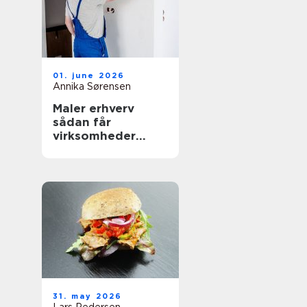
01. june 2026
Annika Sørensen
Maler erhverv
sådan får
virksomheder
mest værdi ud af
malerarbejdet
31. may 2026