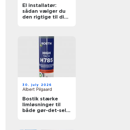
El installatør:
sådan vælger du
den rigtige til dine
elopgaver
30. july 2026
Albert Pilgaard
Bostik stærke
limløsninger til
både gør-det-selv
og professionelle