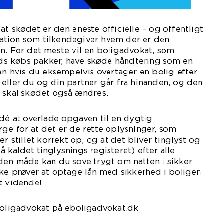
at skødet er den eneste officielle – og offentligt
tion som tilkendegiver hvem der er den
n. For det meste vil en boligadvokat, som
heds købs pakker, have skøde håndtering som en
Men hvis du eksempelvis overtager en bolig efter
eller du og din partner går fra hinanden, og den
, skal skødet også ændres.
idé at overlade opgaven til en dygtig
ge for at det er de rette oplysninger, som
er stillet korrekt op, og at det bliver tinglyst og
 kaldet tinglysnings registeret) efter alle
den måde kan du sove trygt om natten i sikker
kke prøver at optage lån med sikkerhed i boligen
t vidende!
 boligadvokat på eboligadvokat.dk