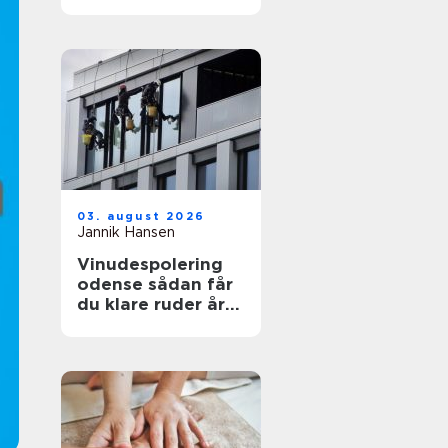
funktionelt og flot
uderum
03. august 2026
Jannik Hansen
Vinudespolering
odense sådan får
du klare ruder året
rundt