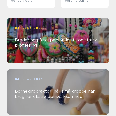
det-selv og
boligindretning
professionelle
04. June 2026
Brodering på tøj personlig stil og stærk
profilering
04. June 2026
Børnekiropraktor: når små kroppe har
brug for ekstra opmærksomhed