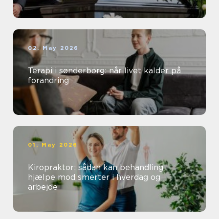
02. May 2026
Terapi i sønderborg: når livet kalder på
forandring
01. May 2026
Kiropraktor: sådan kan behandling
hjælpe mod smerter i hverdag og
arbejde