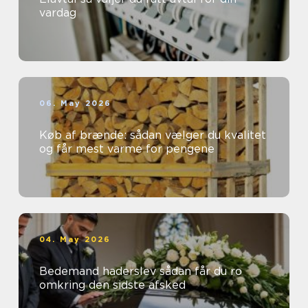
vardag
06. May 2026
Køb af brænde: sådan vælger du kvalitet
og får mest varme for pengene
04. May 2026
Bedemand haderslev sådan får du ro
omkring den sidste afsked