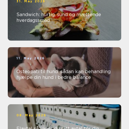
31. May 2026
Sandwich: hurtig, sund og mættende
hverdagssmad
11. May 2026
Osteopati til hund: sådan kan behandling
hjælpe din hund i bedre balance
08. May 2026
Elavtal så väljer du rätt avtal för din