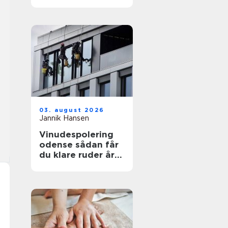
funktionelt og flot
uderum
03. august 2026
Jannik Hansen
Vinudespolering
odense sådan får
du klare ruder året
rundt