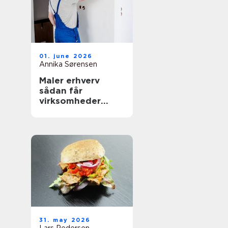
01. june 2026
Annika Sørensen
Maler erhverv
sådan får
virksomheder
mest værdi ud af
malerarbejdet
31. may 2026