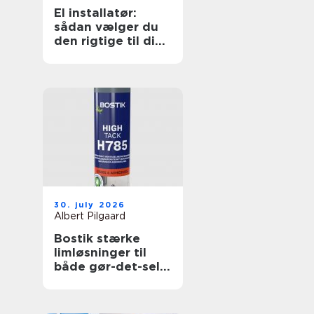
El installatør:
sådan vælger du
den rigtige til dine
elopgaver
30. july 2026
Albert Pilgaard
Bostik stærke
limløsninger til
både gør-det-selv
og professionelle