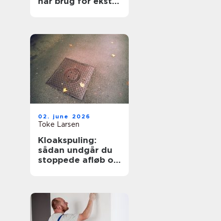
har brug for ekstra
opmærksomhed
02. june 2026
Toke Larsen
Kloakspuling:
sådan undgår du
stoppede afløb og
oversvømmelser