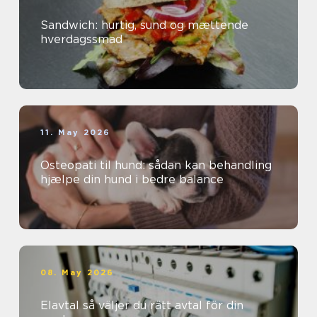
Sandwich: hurtig, sund og mættende
hverdagssmad
11. May 2026
Osteopati til hund: sådan kan behandling
hjælpe din hund i bedre balance
08. May 2026
Elavtal så väljer du rätt avtal för din