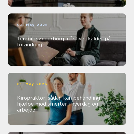
02. May 2026
Terapi i sønderborg: når livet kalder på
forandring
01. May 2026
Kiropraktor: sådan kan behandling
hjælpe mod smerter i hverdag og
arbejde