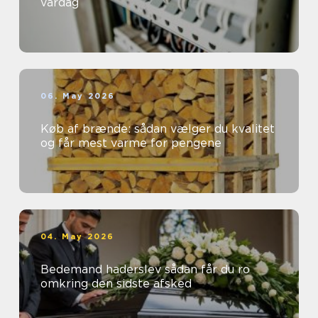
vardag
06. May 2026
Køb af brænde: sådan vælger du kvalitet
og får mest varme for pengene
04. May 2026
Bedemand haderslev sådan får du ro
omkring den sidste afsked