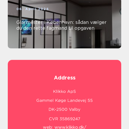
06. April 2026
Glarmester i København: sådan vælger
du den rette fagmand til opgaven
Address
web:
www.klikko.dk/