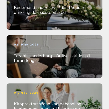
Bedemand haderslev sådan får du ro
omkring den sidste afsked
02. May 2026
Terapi i sønderborg: når livet kalder på
forandring
01. May 2026
Kiropraktor: sådan kan behandling
hjælpe mod smerter i hverdag og