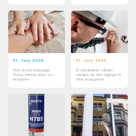
uderum
31. July 2026
31. July 2026
Hot stone massage
El installatør: sådan
Århus varme sten, ro i
vælger du den rigtige til
kroppen
dine elopgaver