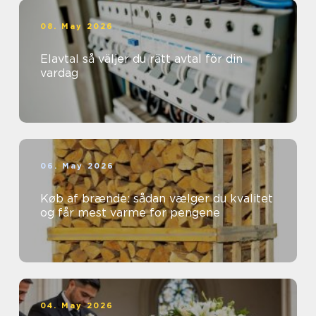
08. May 2026
Elavtal så väljer du rätt avtal för din
vardag
06. May 2026
Køb af brænde: sådan vælger du kvalitet
og får mest varme for pengene
04. May 2026