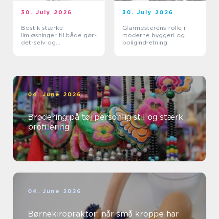
30. July 2026
30. July 2026
Bostik stærke
Glarmesterens rolle i
limløsninger til både gør-
moderne byggeri og
det-selv og
boligindretning
professionelle
04. June 2026
Brodering på tøj personlig stil og stærk
profilering
04. June 2026
Børnekiropraktor: når små kroppe har