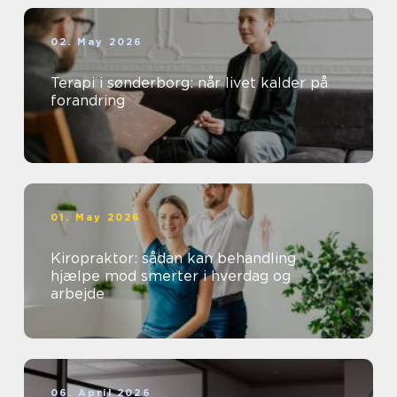
02. May 2026
Terapi i sønderborg: når livet kalder på
forandring
01. May 2026
Kiropraktor: sådan kan behandling
hjælpe mod smerter i hverdag og
arbejde
06. April 2026