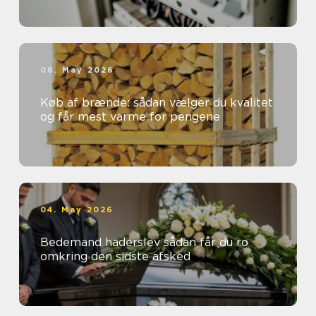
06. May 2026
Køb af brænde: sådan vælger du kvalitet
og får mest varme for pengene
04. May 2026
Bedemand haderslev sådan får du ro
omkring den sidste afsked