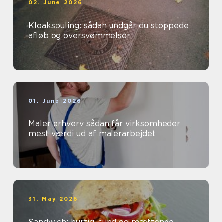
02. June 2026
Kloakspuling: sådan undgår du stoppede
afløb og oversvømmelser
01. June 2026
Maler erhverv sådan får virksomheder
mest værdi ud af malerarbejdet
31. May 2026
Sandwich: hurtig, sund og mættende