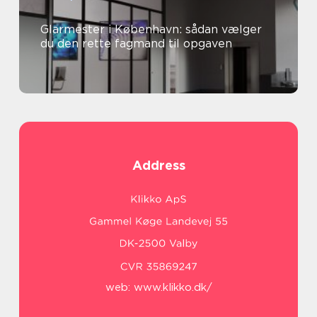
Glarmester i København: sådan vælger
du den rette fagmand til opgaven
Address
web:
www.klikko.dk/