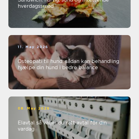
hverdagssmad
11. May 2026
Osteopati til hund: sådan kan behandling
hjælpe din hund i bedre balance
08. May 2026
Elavtal så väljer du rätt avtal för din
vardag