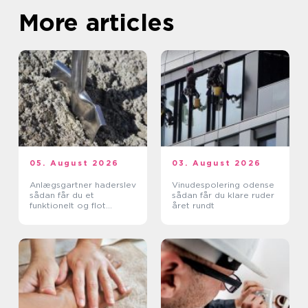
More articles
05. August 2026
03. August 2026
Anlægsgartner haderslev
Vinudespolering odense
sådan får du et
sådan får du klare ruder
funktionelt og flot
året rundt
uderum