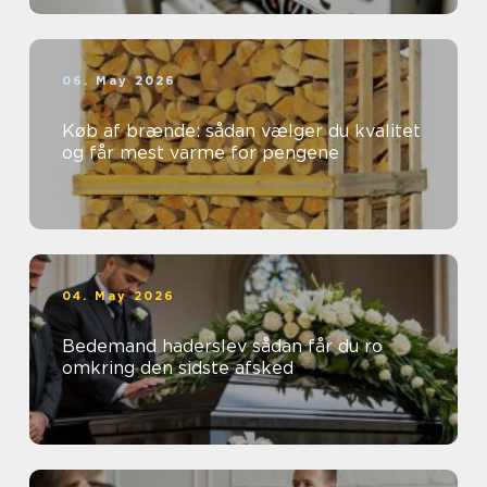
06. May 2026
Køb af brænde: sådan vælger du kvalitet
og får mest varme for pengene
04. May 2026
Bedemand haderslev sådan får du ro
omkring den sidste afsked