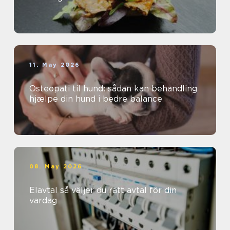
11. May 2026
Osteopati til hund: sådan kan behandling
hjælpe din hund i bedre balance
08. May 2026
Elavtal så väljer du rätt avtal för din
vardag