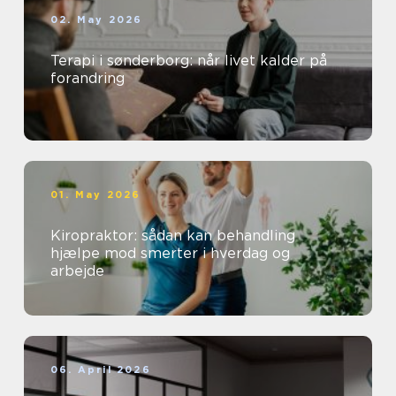
02. May 2026
Terapi i sønderborg: når livet kalder på
forandring
01. May 2026
Kiropraktor: sådan kan behandling
hjælpe mod smerter i hverdag og
arbejde
06. April 2026