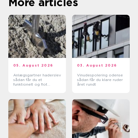
More articles
05. August 2026
03. August 2026
Anlægsgartner haderslev
Vinudespolering odense
sådan får du et
sådan får du klare ruder
funktionelt og flot
året rundt
uderum