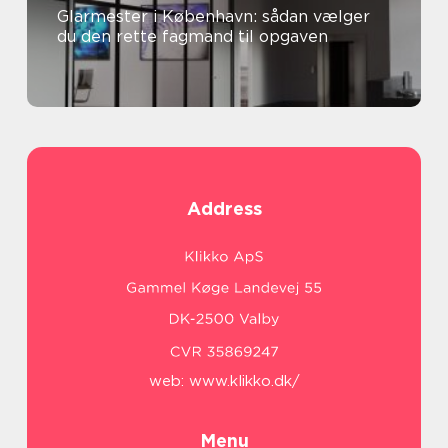
Glarmester i København: sådan vælger
du den rette fagmand til opgaven
Address
web:
www.klikko.dk/
Menu