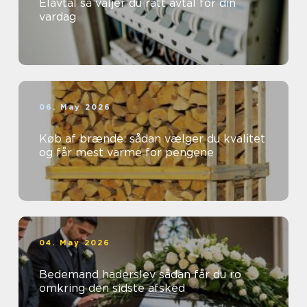
Elavtal så väljer du rätt avtal för din
vardag
06. May 2026
Køb af brænde: sådan vælger du kvalitet
og får mest varme for pengene
04. May 2026
Bedemand haderslev sådan får du ro
omkring den sidste afsked