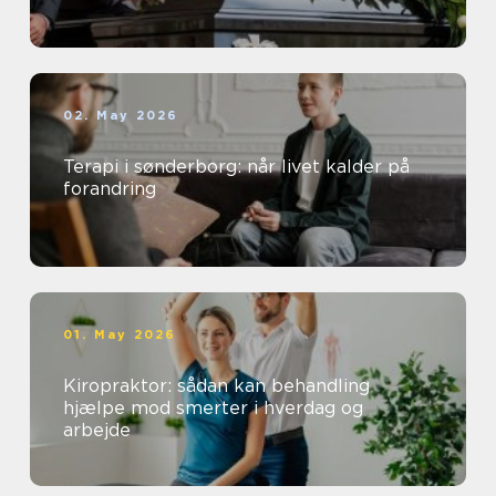
02. May 2026
Terapi i sønderborg: når livet kalder på
forandring
01. May 2026
Kiropraktor: sådan kan behandling
hjælpe mod smerter i hverdag og
arbejde