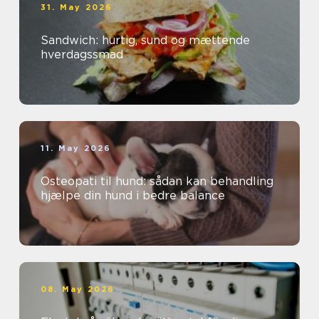
31. May 2026
Sandwich: hurtig, sund og mættende
hverdagssmad
11. May 2026
Osteopati til hund: sådan kan behandling
hjælpe din hund i bedre balance
08. May 2026