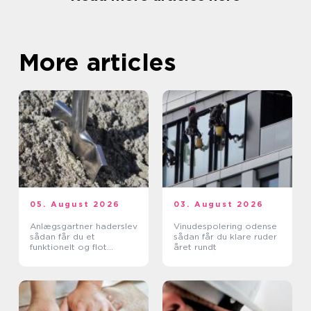
More articles
05. August 2026
03. August 2026
Anlægsgartner haderslev
Vinudespolering odense
sådan får du et
sådan får du klare ruder
funktionelt og flot
året rundt
uderum