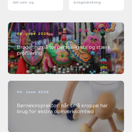
det-selv og
boligindretning
professionelle
04. June 2026
Brodering på tøj personlig stil og stærk
profilering
04. June 2026
Børnekiropraktor: når små kroppe har
brug for ekstra opmærksomhed