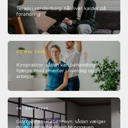
Terapi i sønderborg: når livet kalder på
forandring
01. May 2026
Kiropraktor: sådan kan behandling
hjælpe mod smerter i hverdag og
arbejde
06. April 2026
Glarmester i København: sådan vælger
du den rette fagmand til opgaven