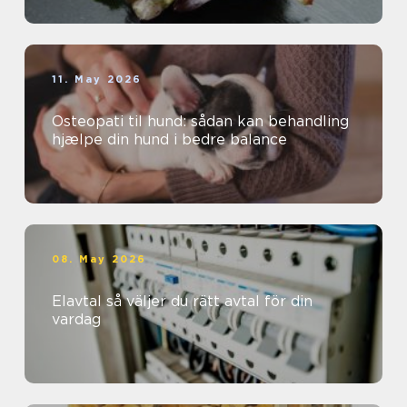
11. May 2026
Osteopati til hund: sådan kan behandling
hjælpe din hund i bedre balance
08. May 2026
Elavtal så väljer du rätt avtal för din
vardag