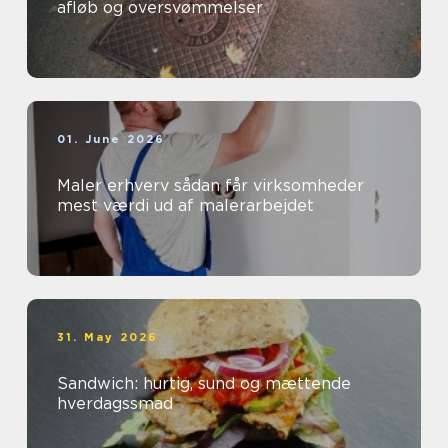
afløb og oversvømmelser
01. June 2026
Maler erhverv sådan får virksomheder
mest værdi ud af malerarbejdet
31. May 2026
Sandwich: hurtig, sund og mættende
hverdagssmad