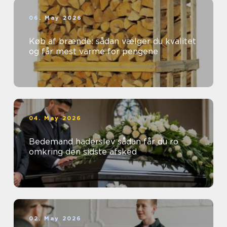
06. May 2026
Køb af brænde: sådan vælger du kvalitet
og får mest varme for pengene
04. May 2026
Bedemand haderslev sådan får du ro
omkring den sidste afsked
02. May 2026