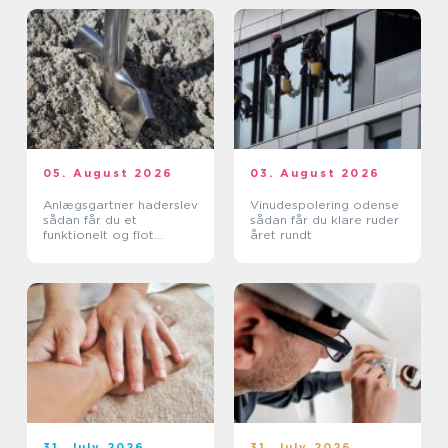
05. August 2026
03. August 2026
Anlægsgartner haderslev
Vinudespolering odense
sådan får du et
sådan får du klare ruder
funktionelt og flot
året rundt
uderum
31. July 2026
31. July 2026