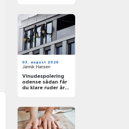
funktionelt og flot
uderum
03. august 2026
Jannik Hansen
Vinudespolering
odense sådan får
du klare ruder året
rundt