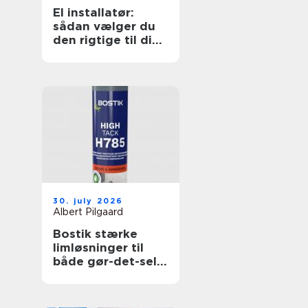
El installatør:
sådan vælger du
den rigtige til dine
elopgaver
30. july 2026
Albert Pilgaard
Bostik stærke
limløsninger til
både gør-det-selv
og professionelle