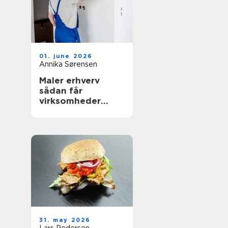
01. june 2026
Annika Sørensen
Maler erhverv
sådan får
virksomheder
mest værdi ud af
malerarbejdet
31. may 2026