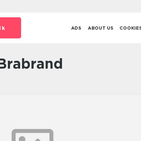
dk
ADS
ABOUT US
COOKIE
 Brabrand