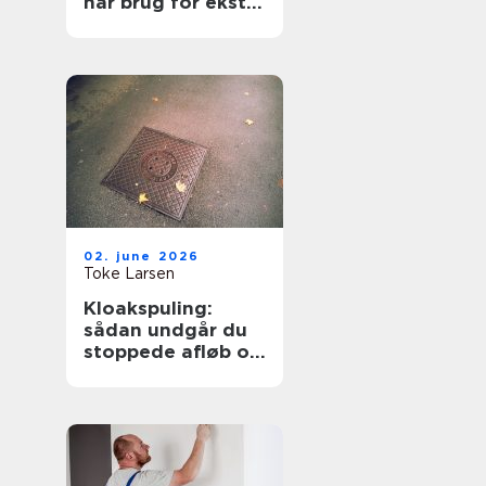
har brug for ekstra
opmærksomhed
02. june 2026
Toke Larsen
Kloakspuling:
sådan undgår du
stoppede afløb og
oversvømmelser