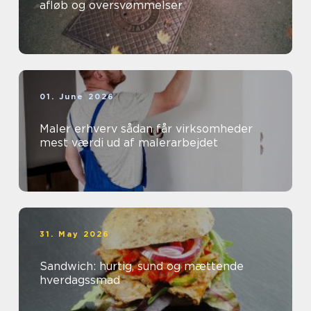
afløb og oversvømmelser
01. June 2026
Maler erhverv sådan får virksomheder
mest værdi ud af malerarbejdet
31. May 2026
Sandwich: hurtig, sund og mættende
hverdagssmad