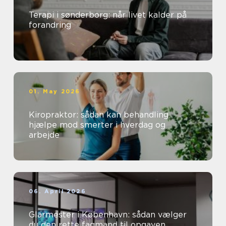
Terapi i sønderborg: når livet kalder på
forandring
01. May 2026
Kiropraktor: sådan kan behandling
hjælpe mod smerter i hverdag og
arbejde
06. April 2026
Glarmester i København: sådan vælger
du den rette fagmand til opgaven