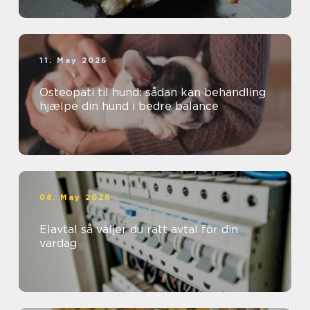
11. May 2026
Osteopati til hund: sådan kan behandling
hjælpe din hund i bedre balance
08. May 2026
Elavtal så väljer du rätt avtal för din
vardag