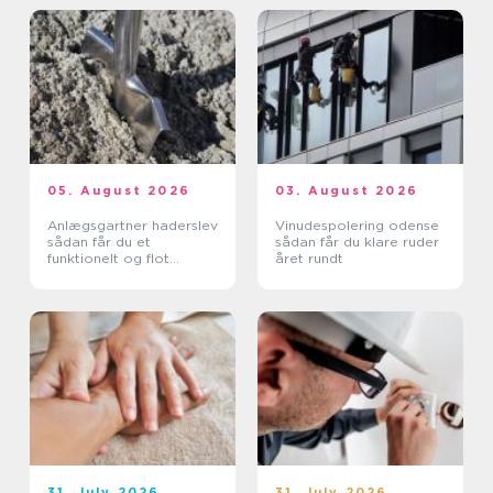
05. August 2026
03. August 2026
Anlægsgartner haderslev
Vinudespolering odense
sådan får du et
sådan får du klare ruder
funktionelt og flot
året rundt
uderum
31. July 2026
31. July 2026