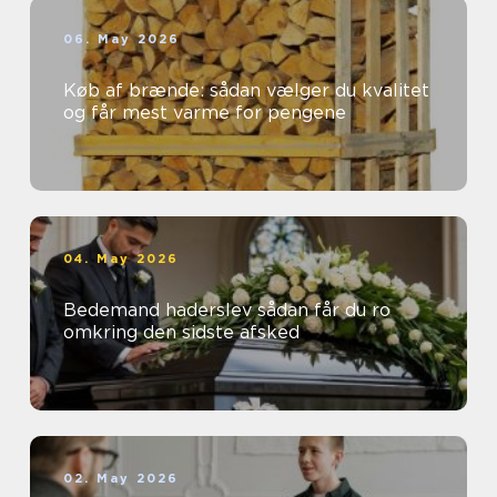
06. May 2026
Køb af brænde: sådan vælger du kvalitet
og får mest varme for pengene
04. May 2026
Bedemand haderslev sådan får du ro
omkring den sidste afsked
02. May 2026