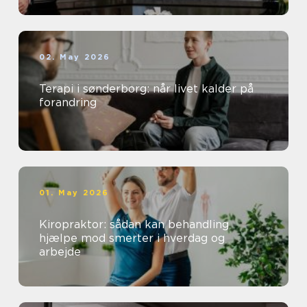
02. May 2026
Terapi i sønderborg: når livet kalder på
forandring
01. May 2026
Kiropraktor: sådan kan behandling
hjælpe mod smerter i hverdag og
arbejde