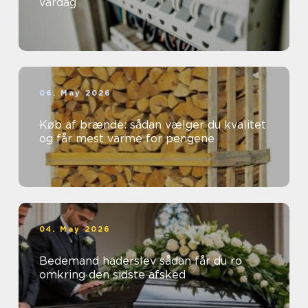
vardag
06. May 2026
Køb af brænde: sådan vælger du kvalitet
og får mest varme for pengene
04. May 2026
Bedemand haderslev sådan får du ro
omkring den sidste afsked