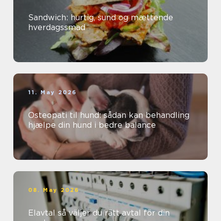
Sandwich: hurtig, sund og mættende
hverdagssmad
11. May 2026
Osteopati til hund: sådan kan behandling
hjælpe din hund i bedre balance
08. May 2026
Elavtal så väljer du rätt avtal för din