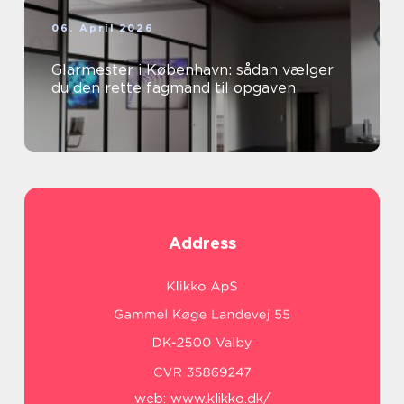
06. April 2026
Glarmester i København: sådan vælger
du den rette fagmand til opgaven
Address
web:
www.klikko.dk/