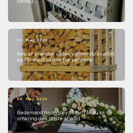
vardag
06. May 2026
Køb af brænde: sådan vælger du kvalitet
og får mest varme for pengene
04. May 2026
Bedemand haderslev sådan får du ro
omkring den sidste afsked