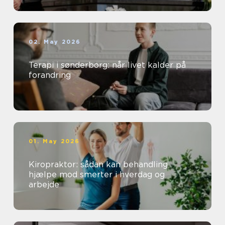
02. May 2026
Terapi i sønderborg: når livet kalder på
forandring
01. May 2026
Kiropraktor: sådan kan behandling
hjælpe mod smerter i hverdag og
arbejde