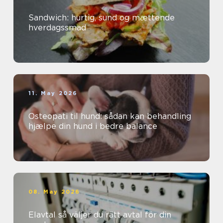
Sandwich: hurtig, sund og mættende
hverdagssmad
11. May 2026
Osteopati til hund: sådan kan behandling
hjælpe din hund i bedre balance
08. May 2026
Elavtal så väljer du rätt avtal för din