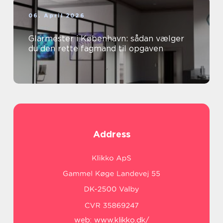
06. April 2026
Glarmester i København: sådan vælger
du den rette fagmand til opgaven
Address
web:
www.klikko.dk/