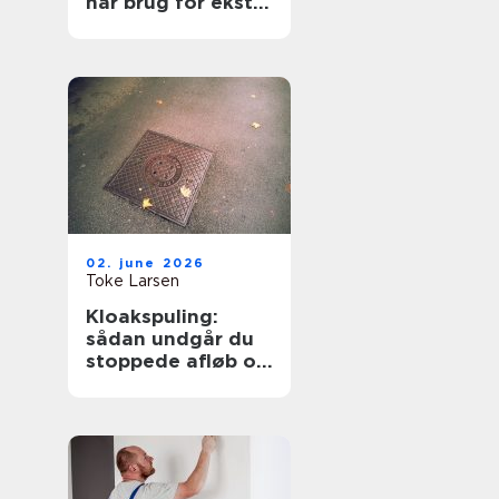
har brug for ekstra
opmærksomhed
02. june 2026
Toke Larsen
Kloakspuling:
sådan undgår du
stoppede afløb og
oversvømmelser