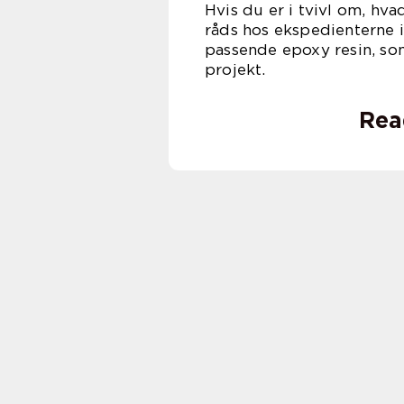
Hvis du er i tvivl om, hva
råds hos ekspedienterne 
passende epoxy resin, som
pro
Rea