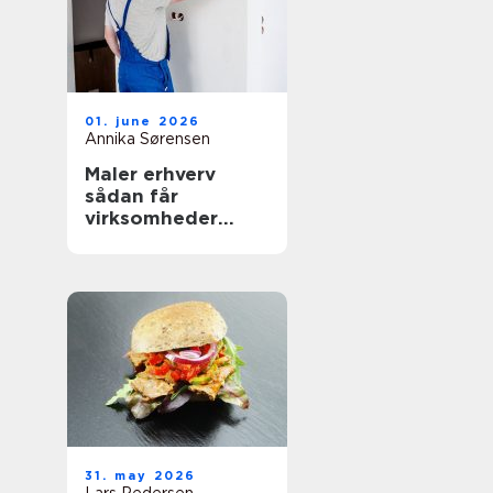
01. june 2026
Annika Sørensen
Maler erhverv
sådan får
virksomheder
mest værdi ud af
malerarbejdet
31. may 2026