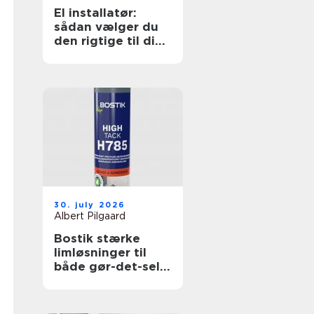
El installatør:
sådan vælger du
den rigtige til dine
elopgaver
30. july 2026
Albert Pilgaard
Bostik stærke
limløsninger til
både gør-det-selv
og professionelle