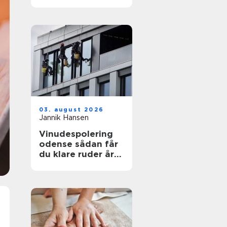
funktionelt og flot
uderum
03. august 2026
Jannik Hansen
Vinudespolering
odense sådan får
du klare ruder året
rundt