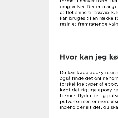
formes i enhver form. Det 
omgivelser. Der er mange,
et flot shine til træværk. 
kan bruges til en række f
resin et fremragende valg
Hvor kan jeg kø
Du kan købe epoxy resin i
også finde det online for
forskellige typer af epoxy
købt det rigtige epoxy res
former: flydende og pulve
pulverformen er mere als
indeholder alt det, du sk