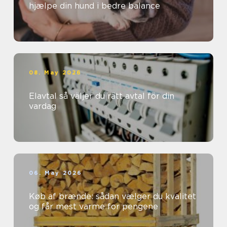
hjælpe din hund i bedre balance
08. May 2026
Elavtal så väljer du rätt avtal för din
vardag
06. May 2026
Køb af brænde: sådan vælger du kvalitet
og får mest varme for pengene