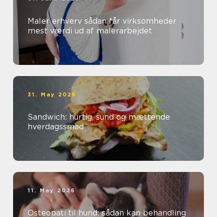
Maler erhverv sådan får virksomheder
mest værdi ud af malerarbejdet
31. May 2026
Sandwich: hurtig, sund og mættende
hverdagssmad
11. May 2026
Osteopati til hund: sådan kan behandling