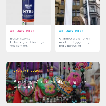
30. July 2026
30. July 2026
Bostik stærke
Glarmesterens rolle i
limløsninger til både gør-
moderne byggeri og
det-selv og
boligindretning
professionelle
04. June 2026
Brodering på tøj personlig stil og stærk
profilering