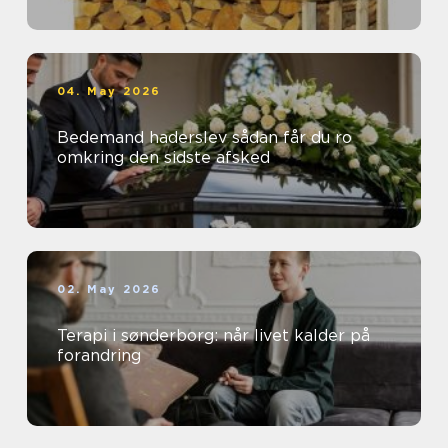
04. May 2026
Bedemand haderslev sådan får du ro
omkring den sidste afsked
02. May 2026
Terapi i sønderborg: når livet kalder på
forandring