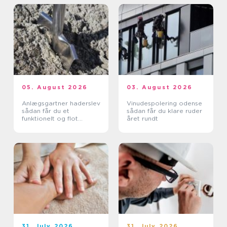
05. August 2026
03. August 2026
Anlægsgartner haderslev
Vinudespolering odense
sådan får du et
sådan får du klare ruder
funktionelt og flot
året rundt
uderum
31. July 2026
31. July 2026