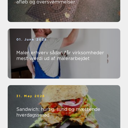
afløb og oversvømmelser
01. June 2026
Maler erhverv sådan får virksomheder
mest værdi ud af malerarbejdet
31. May 2026
Sandwich: hurtig, sund og mættende
hverdagssmad