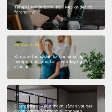
Terapi i sønderborg: når livet kalder på
forandring
01. May 2026
Kiropraktor: sådan kan behandling
hjælpe mod smerter i hverdag og
arbejde
06. April 2026
Glarmester i København: sådan vælger
du den rette fagmand til opgaven