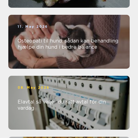
11. May 2026
Osteopati til hund: sådan kan behandling
hjælpe din hund i bedre balance
08. May 2026
Elavtal så väljer du rätt avtal för din
vardag