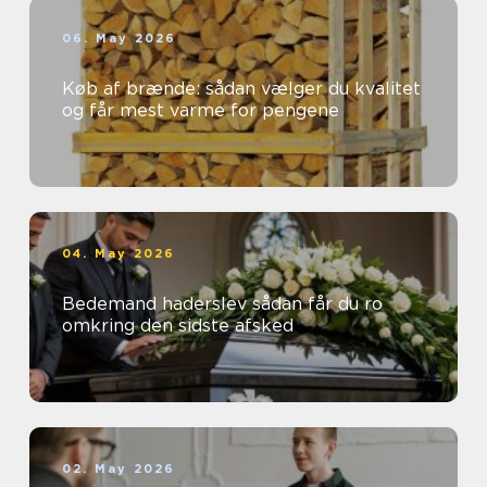
06. May 2026
Køb af brænde: sådan vælger du kvalitet
og får mest varme for pengene
04. May 2026
Bedemand haderslev sådan får du ro
omkring den sidste afsked
02. May 2026