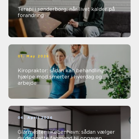
Terapi i sønderborg: når livet kalder på
forandring
01. May 2026
Kiropraktor: sådan kan behandling
hjælpe mod smerter i hverdag og
arbejde
06. April 2026
Glarmester i København: sådan vælger
du den rette fagmand til opgaven