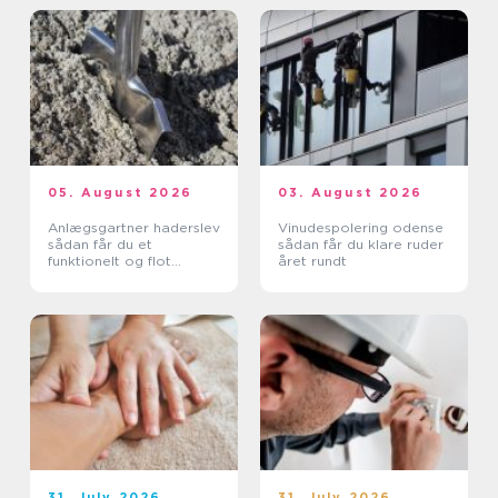
05. August 2026
03. August 2026
Anlægsgartner haderslev
Vinudespolering odense
sådan får du et
sådan får du klare ruder
funktionelt og flot
året rundt
uderum
31. July 2026
31. July 2026