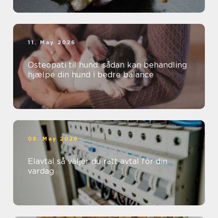
11. May 2026
Osteopati til hund: sådan kan behandling
hjælpe din hund i bedre balance
08. May 2026
Elavtal så väljer du rätt avtal för din
vardag