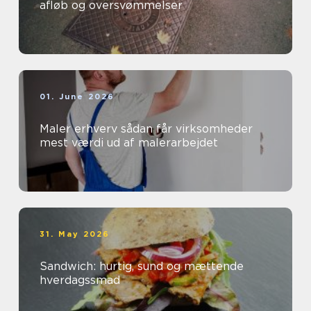
afløb og oversvømmelser
01. June 2026
Maler erhverv sådan får virksomheder
mest værdi ud af malerarbejdet
31. May 2026
Sandwich: hurtig, sund og mættende
hverdagssmad