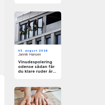
funktionelt og flot
uderum
03. august 2026
Jannik Hansen
Vinudespolering
odense sådan får
du klare ruder året
rundt