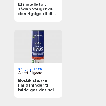
El installatør:
sådan vælger du
den rigtige til dine
elopgaver
30. july 2026
Albert Pilgaard
Bostik stærke
limløsninger til
både gør-det-selv
og professionelle