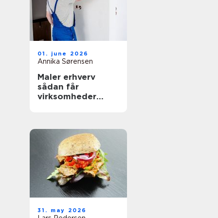
01. june 2026
Annika Sørensen
Maler erhverv
sådan får
virksomheder
mest værdi ud af
malerarbejdet
31. may 2026