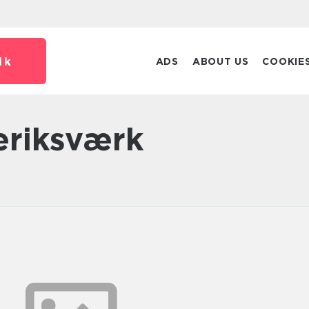
dk
ADS
ABOUT US
COOKIE
deriksværk