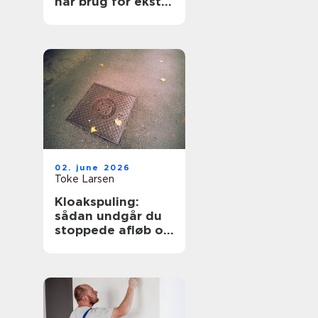
har brug for ekstra
opmærksomhed
02. june 2026
Toke Larsen
Kloakspuling:
sådan undgår du
stoppede afløb og
oversvømmelser