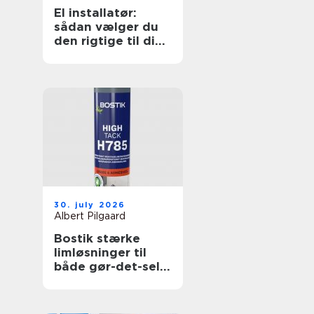
El installatør:
sådan vælger du
den rigtige til dine
elopgaver
30. july 2026
Albert Pilgaard
Bostik stærke
limløsninger til
både gør-det-selv
og professionelle