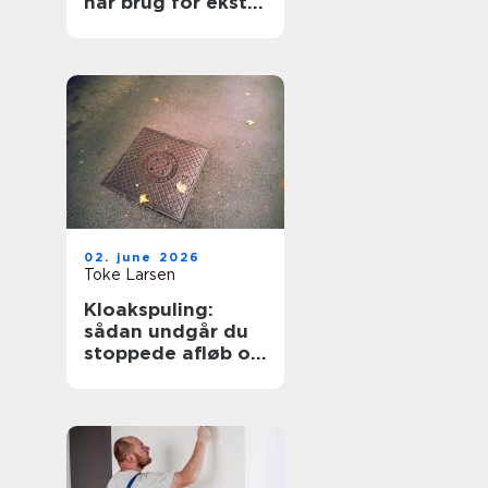
har brug for ekstra
opmærksomhed
02. june 2026
Toke Larsen
Kloakspuling:
sådan undgår du
stoppede afløb og
oversvømmelser