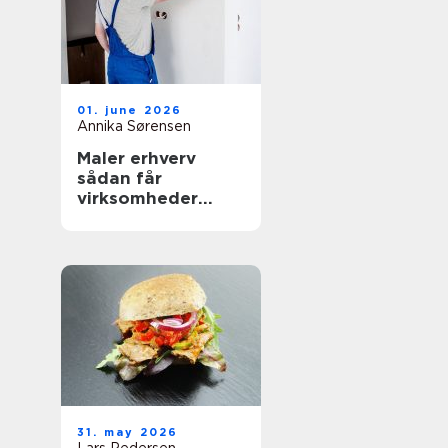
01. june 2026
Annika Sørensen
Maler erhverv
sådan får
virksomheder
mest værdi ud af
malerarbejdet
31. may 2026