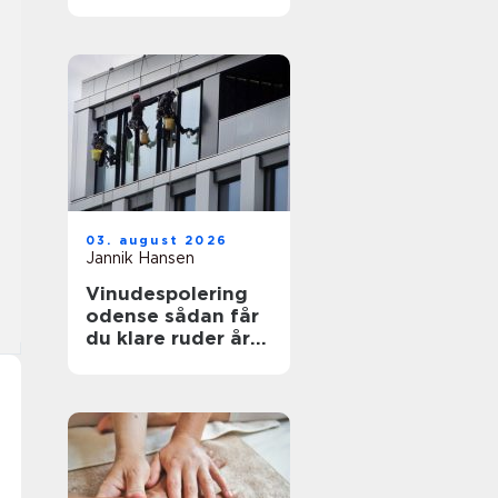
funktionelt og flot
uderum
03. august 2026
Jannik Hansen
Vinudespolering
odense sådan får
du klare ruder året
rundt