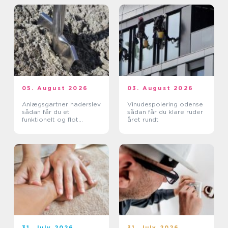
05. August 2026
03. August 2026
Anlægsgartner haderslev
Vinudespolering odense
sådan får du et
sådan får du klare ruder
funktionelt og flot
året rundt
uderum
31. July 2026
31. July 2026