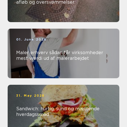
afløb og oversvømmelser
01. June 2026
Maler erhverv sådan får virksomheder
mest værdi ud af malerarbejdet
31. May 2026
Sandwich: hurtig, sund og mættende
hverdagssmad