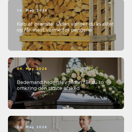
06. May 2026
Køb af brænde: sådan vælger du kvalitet
og får mest varme for pengene
04. May 2026
Bedemand haderslev sådan får du ro
omkring den sidste afsked
02. May 2026