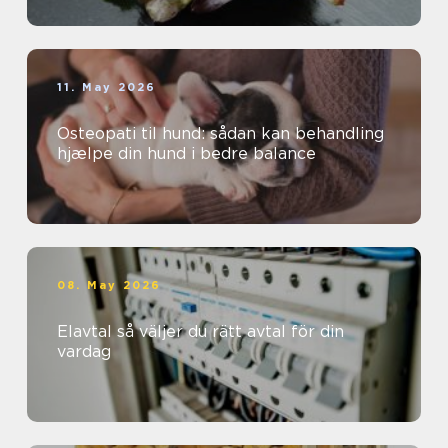
11. May 2026
Osteopati til hund: sådan kan behandling
hjælpe din hund i bedre balance
08. May 2026
Elavtal så väljer du rätt avtal för din
vardag