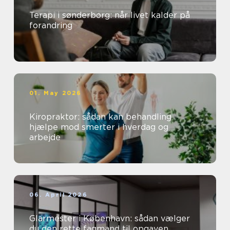
Terapi i sønderborg: når livet kalder på
forandring
01. May 2026
Kiropraktor: sådan kan behandling
hjælpe mod smerter i hverdag og
arbejde
06. April 2026
Glarmester i København: sådan vælger
du den rette fagmand til opgaven