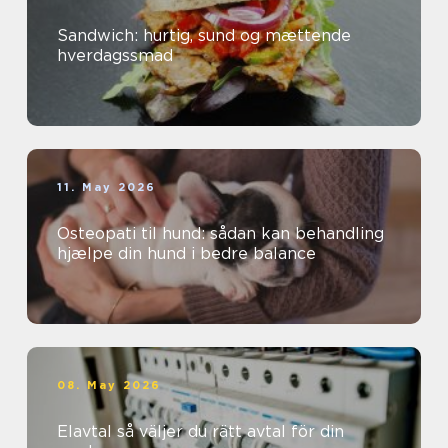
Sandwich: hurtig, sund og mættende
hverdagssmad
11. May 2026
Osteopati til hund: sådan kan behandling
hjælpe din hund i bedre balance
08. May 2026
Elavtal så väljer du rätt avtal för din