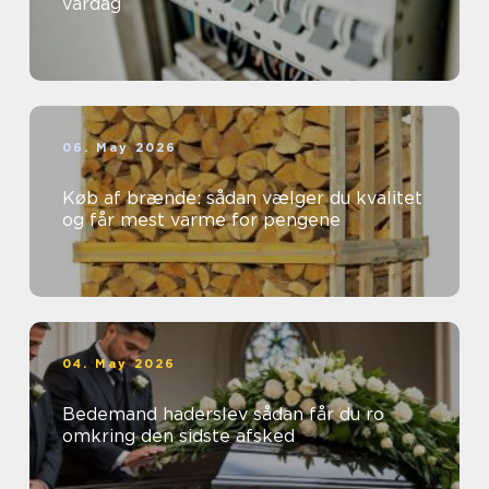
vardag
06. May 2026
Køb af brænde: sådan vælger du kvalitet
og får mest varme for pengene
04. May 2026
Bedemand haderslev sådan får du ro
omkring den sidste afsked