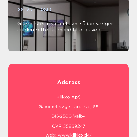
06. April 2026
Glarmester i København: sådan vælger
du den rette fagmand til opgaven
Address
web:
www.klikko.dk/