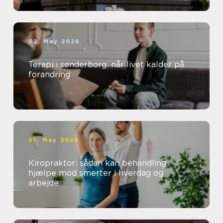
02. May 2026
Terapi i sønderborg: når livet kalder på
forandring
01. May 2026
Kiropraktor: sådan kan behandling
hjælpe mod smerter i hverdag og
arbejde