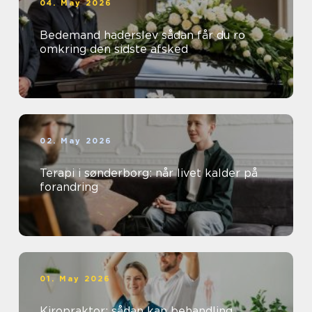
04. May 2026
Bedemand haderslev sådan får du ro
omkring den sidste afsked
02. May 2026
Terapi i sønderborg: når livet kalder på
forandring
01. May 2026
Kiropraktor: sådan kan behandling