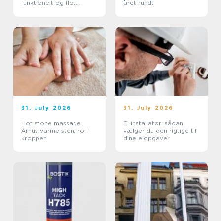
funktionelt og flot
året rundt
uderum
31. July 2026
31. July 2026
Hot stone massage
El installatør: sådan
Århus varme sten, ro i
vælger du den rigtige til
kroppen
dine elopgaver