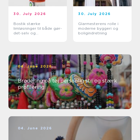
30. July 2026
30. July 2026
Bostik stærke
Glarmesterens rolle i
limløsninger til både gør-
moderne byggeri og
det-selv og
boligindretning
professionelle
04. June 2026
Brodering på tøj personlig stil og stærk
profilering
04. June 2026