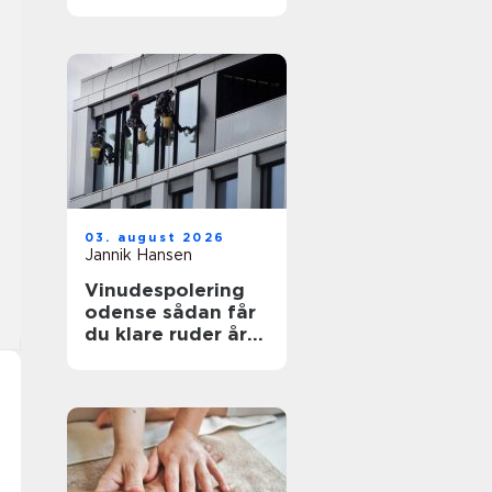
funktionelt og flot
uderum
03. august 2026
Jannik Hansen
Vinudespolering
odense sådan får
du klare ruder året
rundt