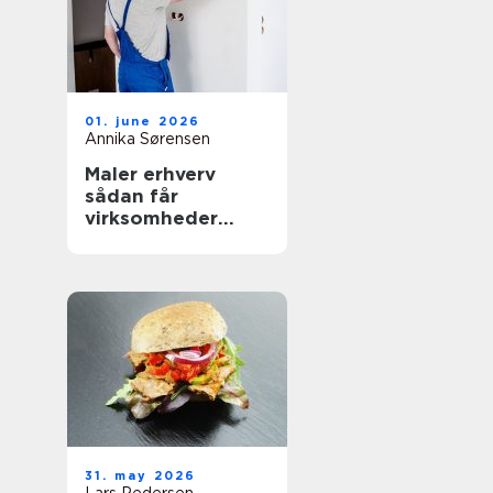
01. june 2026
Annika Sørensen
Maler erhverv
sådan får
virksomheder
mest værdi ud af
malerarbejdet
31. may 2026