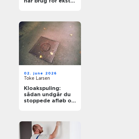
har brug for ekstra
opmærksomhed
02. june 2026
Toke Larsen
Kloakspuling:
sådan undgår du
stoppede afløb og
oversvømmelser