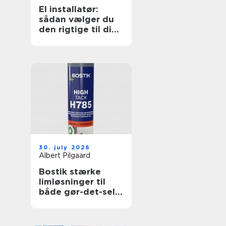
El installatør:
sådan vælger du
den rigtige til dine
elopgaver
30. july 2026
Albert Pilgaard
Bostik stærke
limløsninger til
både gør-det-selv
og professionelle