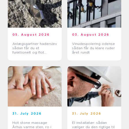
05. August 2026
03. August 2026
Anlægsgartner haderslev
Vinudespolering odense
sådan får du et
sådan får du klare ruder
funktionelt og flot
året rundt
uderum
31. July 2026
31. July 2026
Hot stone massage
El installatør: sådan
Århus varme sten, ro i
vælger du den rigtige til