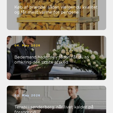
Køb af brænde: sådan vælger du kvalitet
og får mest varme for pengene
04. May 2026
Bedemand haderslev sådan får du ro
omkring den sidste afsked
02. May 2026
Terapi i sønderborg: når livet kalder på
forandring