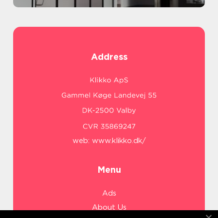
Address
web:
www.klikko.dk/
Menu
Ads
About Us