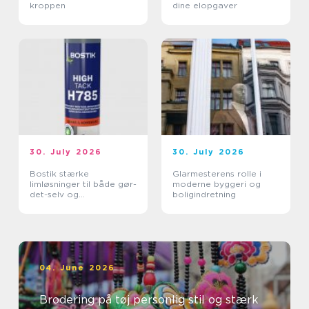
kroppen
dine elopgaver
30. July 2026
30. July 2026
Bostik stærke
Glarmesterens rolle i
limløsninger til både gør-
moderne byggeri og
det-selv og
boligindretning
professionelle
04. June 2026
Brodering på tøj personlig stil og stærk