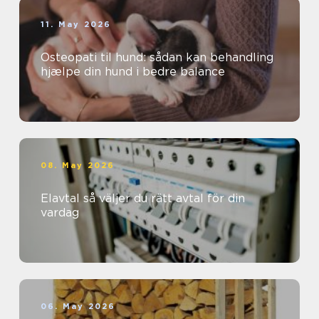
11. May 2026
Osteopati til hund: sådan kan behandling
hjælpe din hund i bedre balance
08. May 2026
Elavtal så väljer du rätt avtal för din
vardag
06. May 2026