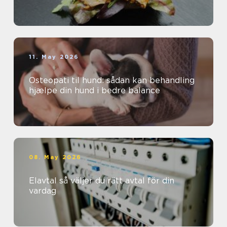
11. May 2026
Osteopati til hund: sådan kan behandling
hjælpe din hund i bedre balance
08. May 2026
Elavtal så väljer du rätt avtal för din
vardag