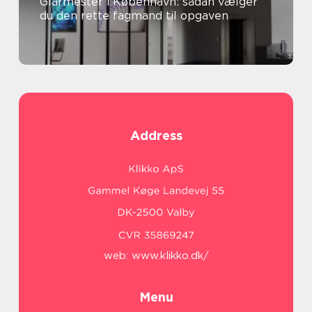
Glarmester i København: sådan vælger
du den rette fagmand til opgaven
Address
web:
www.klikko.dk/
Menu