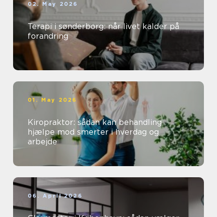
02. May 2026
Terapi i sønderborg: når livet kalder på
forandring
01. May 2026
Kiropraktor: sådan kan behandling
hjælpe mod smerter i hverdag og
arbejde
06. April 2026