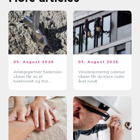
05. August 2026
03. August 2026
Anlægsgartner haderslev
Vinudespolering odense
sådan får du et
sådan får du klare ruder
funktionelt og flot
året rundt
uderum