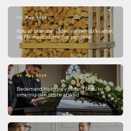
06. May 2026
Køb af brænde: sådan vælger du kvalitet
og får mest varme for pengene
04. May 2026
Bedemand haderslev sådan får du ro
omkring den sidste afsked