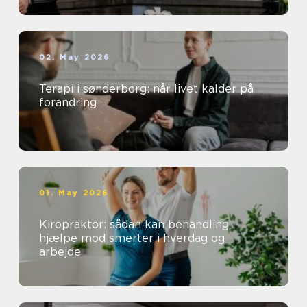
02. May 2026
Terapi i sønderborg: når livet kalder på
forandring
01. May 2026
Kiropraktor: sådan kan behandling
hjælpe mod smerter i hverdag og
arbejde