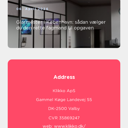
06. April 2026
Glarmester i København: sådan vælger
du den rette fagmand til opgaven
Address
web:
www.klikko.dk/