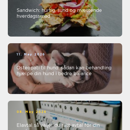
Sandwich: hurtig, sund og mættende
hverdagssmad
11. May 2026
Osteopati til hund: sådan kan behandling
hjælpe din hund i bedre balance
08. May 2026
Elavtal så väljer du rätt avtal för din