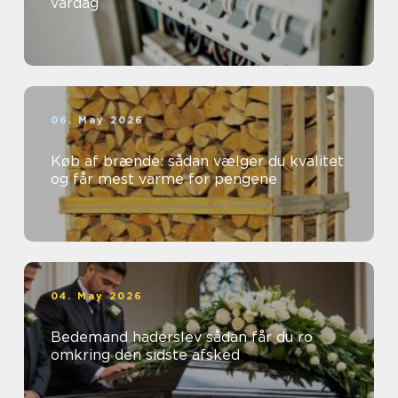
vardag
06. May 2026
Køb af brænde: sådan vælger du kvalitet
og får mest varme for pengene
04. May 2026
Bedemand haderslev sådan får du ro
omkring den sidste afsked