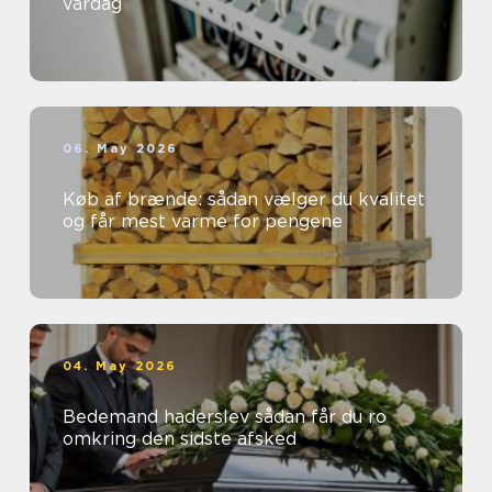
vardag
06. May 2026
Køb af brænde: sådan vælger du kvalitet
og får mest varme for pengene
04. May 2026
Bedemand haderslev sådan får du ro
omkring den sidste afsked