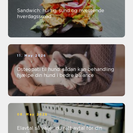
Sandwich: hurtig, sund og mættende
hverdagssmad
11. May 2026
Osteopati til hund: sådan kan behandling
hjælpe din hund i bedre balance
08. May 2026
Elavtal så väljer du rätt avtal för din