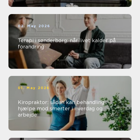
02. May 2026
Terapi i sønderborg: når livet kalder på
forandring
01. May 2026
Kiropraktor: sådan kan behandling
hjælpe mod smerter i hverdag og
arbejde