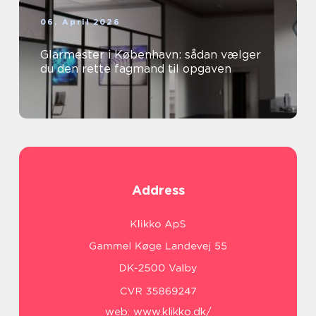
06. April 2026
Glarmester i København: sådan vælger
du den rette fagmand til opgaven
Address
web:
www.klikko.dk/