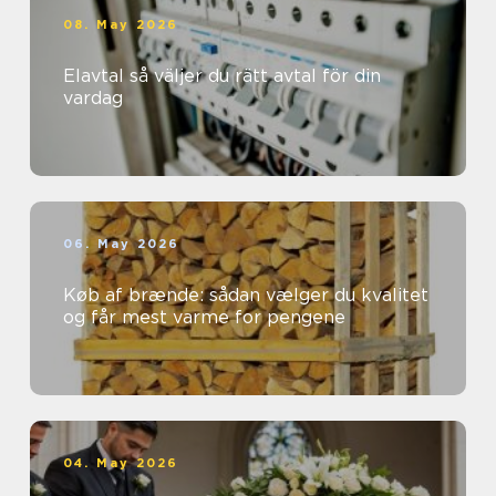
08. May 2026
Elavtal så väljer du rätt avtal för din
vardag
06. May 2026
Køb af brænde: sådan vælger du kvalitet
og får mest varme for pengene
04. May 2026