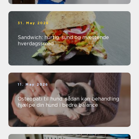
31. May 2026
Sandwich: hurtig, sund og mættende
hverdagssmad
11. May 2026
Osteopati til hund: sådan kan behandling
hjælpe din hund i bedre balance