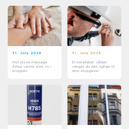
31. July 2026
31. July 2026
Hot stone massage
El installatør: sådan
Århus varme sten, ro i
vælger du den rigtige til
kroppen
dine elopgaver