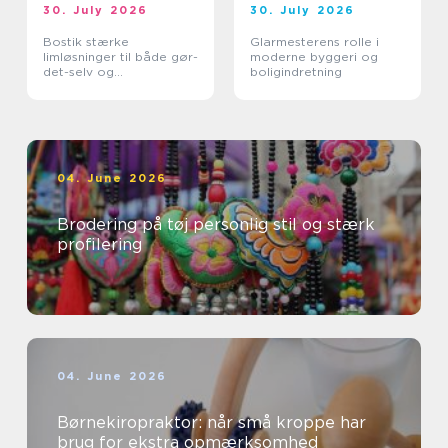
30. July 2026
30. July 2026
Bostik stærke
Glarmesterens rolle i
limløsninger til både gør-
moderne byggeri og
det-selv og
boligindretning
professionelle
04. June 2026
Brodering på tøj personlig stil og stærk
profilering
04. June 2026
Børnekiropraktor: når små kroppe har
brug for ekstra opmærksomhed