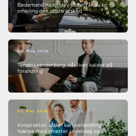
Bedemand haderslev sådan får du ro
omkring den sidste afsked
02. May 2026
Terapi i sønderborg: når livet kalder på
forandring
01. May 2026
Kiropraktor: sådan kan behandling
hjælpe mod smerter i hverdag og