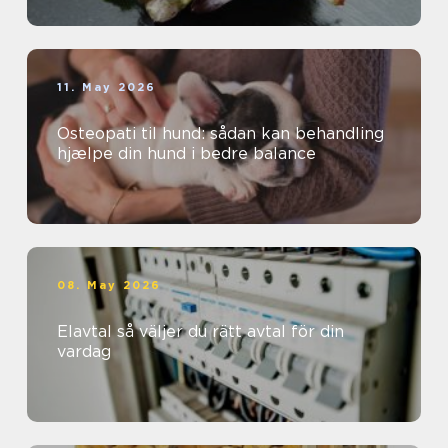
11. May 2026
Osteopati til hund: sådan kan behandling
hjælpe din hund i bedre balance
08. May 2026
Elavtal så väljer du rätt avtal för din
vardag