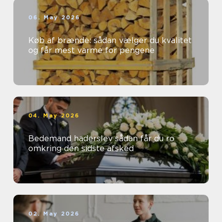
06. May 2026
Køb af brænde: sådan vælger du kvalitet
og får mest varme for pengene
04. May 2026
Bedemand haderslev sådan får du ro
omkring den sidste afsked
02. May 2026