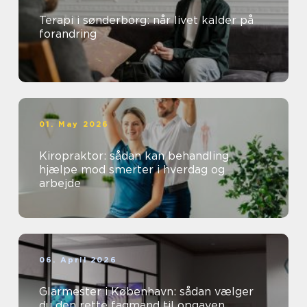
Terapi i sønderborg: når livet kalder på
forandring
01. May 2026
Kiropraktor: sådan kan behandling
hjælpe mod smerter i hverdag og
arbejde
06. April 2026
Glarmester i København: sådan vælger
du den rette fagmand til opgaven