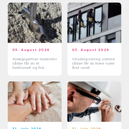
05. August 2026
03. August 2026
Anlægsgartner haderslev
Vinudespolering odense
sådan får du et
sådan får du klare ruder
funktionelt og flot
året rundt
uderum
31. July 2026
31. July 2026