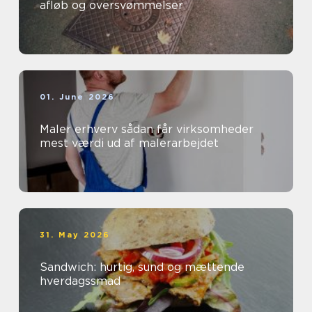
afløb og oversvømmelser
01. June 2026
Maler erhverv sådan får virksomheder
mest værdi ud af malerarbejdet
31. May 2026
Sandwich: hurtig, sund og mættende
hverdagssmad