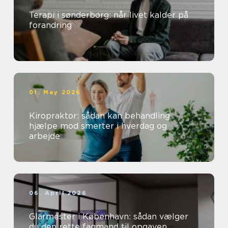
Terapi i sønderborg: når livet kalder på
forandring
01. May 2026
Kiropraktor: sådan kan behandling
hjælpe mod smerter i hverdag og
arbejde
06. April 2026
Glarmester i København: sådan vælger
du den rette fagmand til opgaven