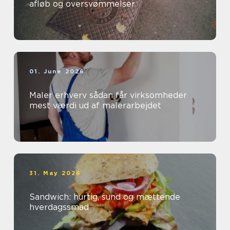
afløb og oversvømmelser
01. June 2026
Maler erhverv sådan får virksomheder
mest værdi ud af malerarbejdet
31. May 2026
Sandwich: hurtig, sund og mættende
hverdagssmad