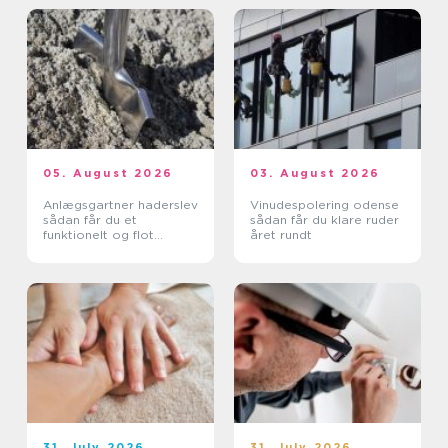
05. August 2026
03. August 2026
Anlægsgartner haderslev
Vinudespolering odense
sådan får du et
sådan får du klare ruder
funktionelt og flot
året rundt
uderum
31. July 2026
31. July 2026