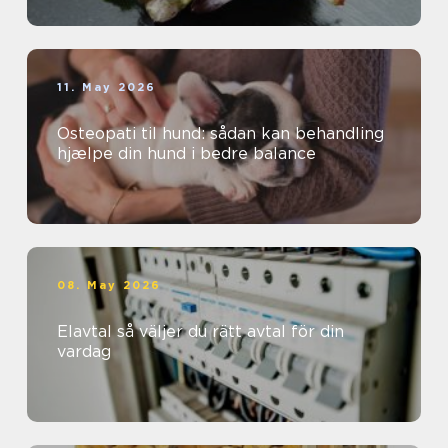
11. May 2026
Osteopati til hund: sådan kan behandling
hjælpe din hund i bedre balance
08. May 2026
Elavtal så väljer du rätt avtal för din
vardag