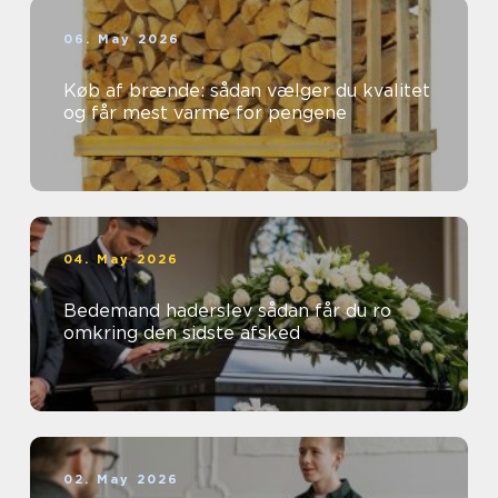
06. May 2026
Køb af brænde: sådan vælger du kvalitet
og får mest varme for pengene
04. May 2026
Bedemand haderslev sådan får du ro
omkring den sidste afsked
02. May 2026