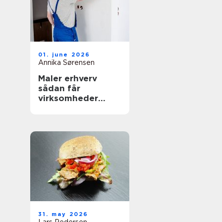
01. june 2026
Annika Sørensen
Maler erhverv
sådan får
virksomheder
mest værdi ud af
malerarbejdet
31. may 2026