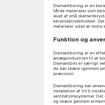
Diamantboring er en boret
hårde materialer som bet
lavet af små diamantkryst
keramikbindemiddel. Dett
materialer uden at miste
Funktion og anve
Diamantboring er en effe
anlægsindustrien til at bo
Diamantbits er særligt ve
de kan skære igennem sel
præcision.
Diamantboring kan anven
installation af VVS-install
ventilationssystemer. Det 
og skære gennem armering