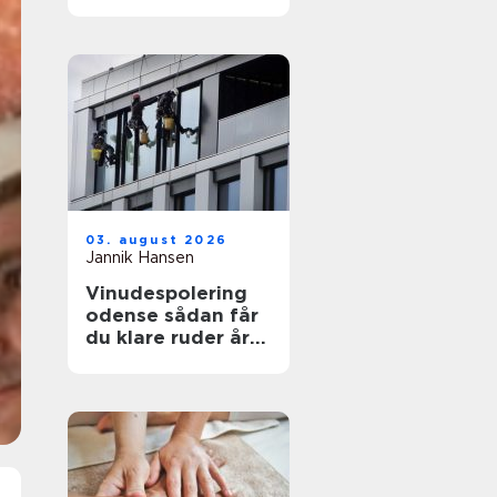
funktionelt og flot
uderum
03. august 2026
Jannik Hansen
Vinudespolering
odense sådan får
du klare ruder året
rundt