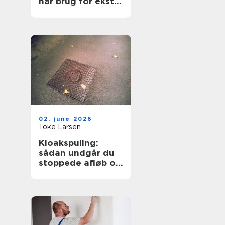
har brug for ekstra
opmærksomhed
02. june 2026
Toke Larsen
Kloakspuling:
sådan undgår du
stoppede afløb og
oversvømmelser