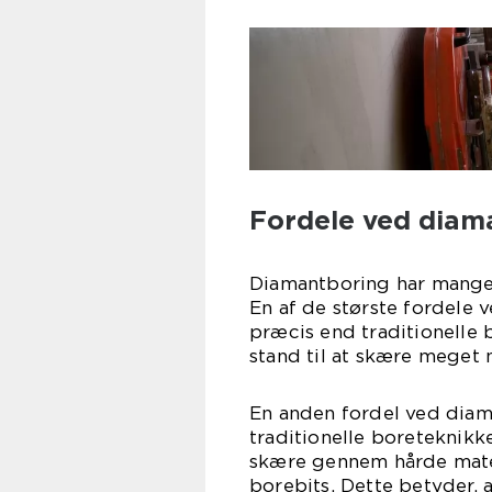
Fordele ved diam
Diamantboring har mange f
En af de største fordele 
præcis end traditionelle b
stand til at skære meget 
En anden fordel ved diam
traditionelle boreteknikker
skære gennem hårde mater
borebits. Dette betyder,