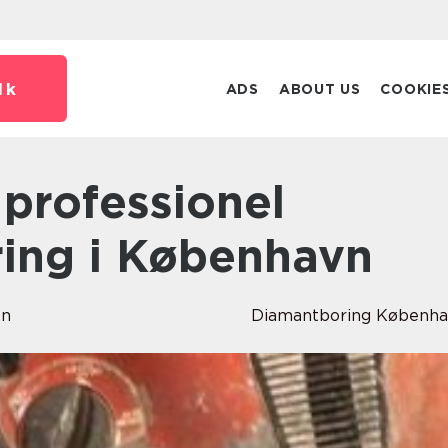
dk
ADS
ABOUT US
COOKIE
ing i København
en
Diamantboring Københ