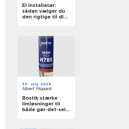
El installatør:
sådan vælger du
den rigtige til dine
elopgaver
30. july 2026
Albert Pilgaard
Bostik stærke
limløsninger til
både gør-det-selv
og professionelle