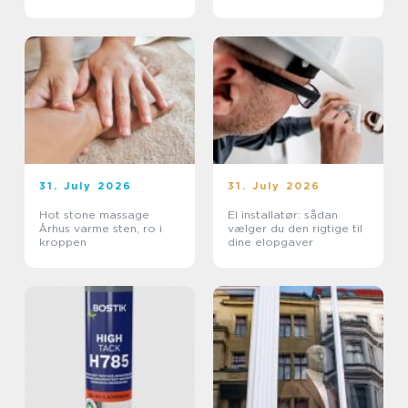
uderum
31. July 2026
31. July 2026
Hot stone massage
El installatør: sådan
Århus varme sten, ro i
vælger du den rigtige til
kroppen
dine elopgaver