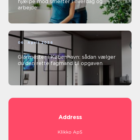
hjælpe mod smerter i hverdag og
arbejde
06. April 2026
Glarmester i København: sådan vælger
du den rette fagmand til opgaven
Address