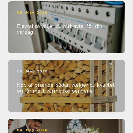
08. May 2026
Elavtal så väljer du rätt avtal för din
vardag
06. May 2026
Køb af brænde: sådan vælger du kvalitet
og får mest varme for pengene
04. May 2026