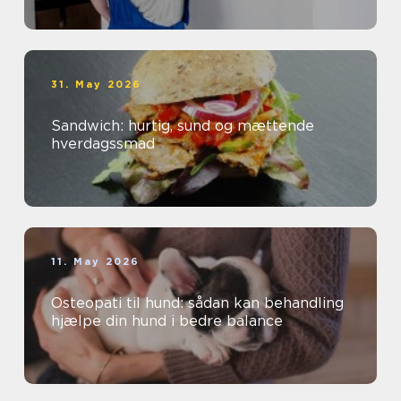
31. May 2026
Sandwich: hurtig, sund og mættende
hverdagssmad
11. May 2026
Osteopati til hund: sådan kan behandling
hjælpe din hund i bedre balance