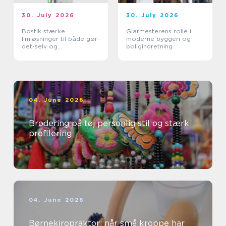
30. July 2026
30. July 2026
Bostik stærke
Glarmesterens rolle i
limløsninger til både gør-
moderne byggeri og
det-selv og
boligindretning
professionelle
04. June 2026
Brodering på tøj personlig stil og stærk
profilering
04. June 2026
Børnekiropraktor: når små kroppe har