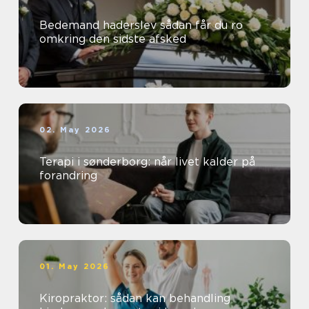
Bedemand haderslev sådan får du ro
omkring den sidste afsked
02. May 2026
Terapi i sønderborg: når livet kalder på
forandring
01. May 2026
Kiropraktor: sådan kan behandling