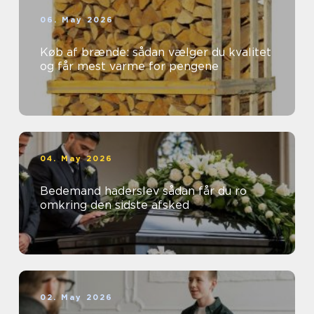
06. May 2026
Køb af brænde: sådan vælger du kvalitet
og får mest varme for pengene
04. May 2026
Bedemand haderslev sådan får du ro
omkring den sidste afsked
02. May 2026