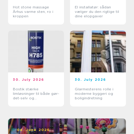
Hot stone massage
El installatør: sådan
Århus varme sten, ro i
vælger du den rigtige til
kroppen
dine elopgaver
30. July 2026
30. July 2026
Bostik stærke
Glarmesterens rolle i
limløsninger til både gør-
moderne byggeri og
det-selv og
boligindretning
professionelle
04. June 2026