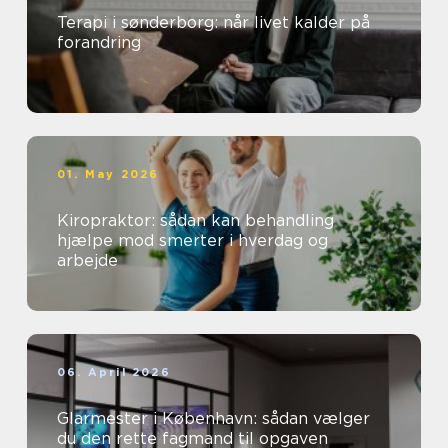
Terapi i sønderborg: når livet kalder på
forandring
01. May 2026
Kiropraktor: sådan kan behandling
hjælpe mod smerter i hverdag og
arbejde
06. April 2026
Glarmester i København: sådan vælger
du den rette fagmand til opgaven