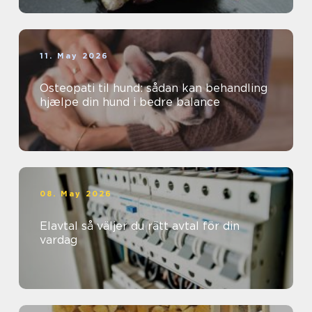
11. May 2026
Osteopati til hund: sådan kan behandling
hjælpe din hund i bedre balance
08. May 2026
Elavtal så väljer du rätt avtal för din
vardag