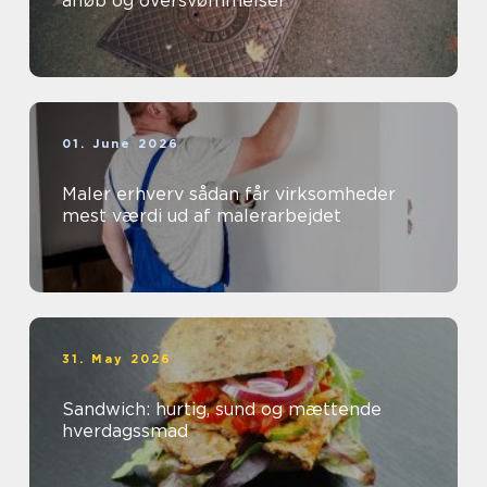
afløb og oversvømmelser
01. June 2026
Maler erhverv sådan får virksomheder
mest værdi ud af malerarbejdet
31. May 2026
Sandwich: hurtig, sund og mættende
hverdagssmad