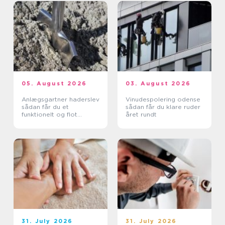
05. August 2026
03. August 2026
Anlægsgartner haderslev
Vinudespolering odense
sådan får du et
sådan får du klare ruder
funktionelt og flot
året rundt
uderum
31. July 2026
31. July 2026