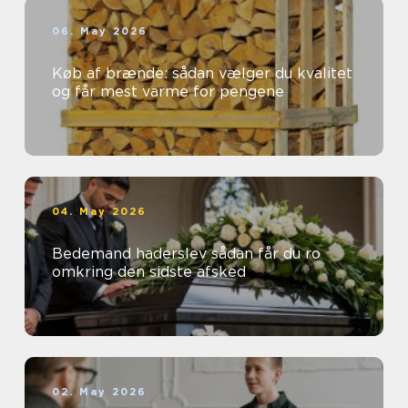
06. May 2026
Køb af brænde: sådan vælger du kvalitet
og får mest varme for pengene
04. May 2026
Bedemand haderslev sådan får du ro
omkring den sidste afsked
02. May 2026