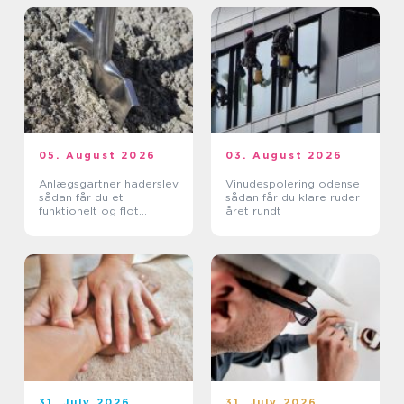
05. August 2026
03. August 2026
Anlægsgartner haderslev
Vinudespolering odense
sådan får du et
sådan får du klare ruder
funktionelt og flot
året rundt
uderum
31. July 2026
31. July 2026