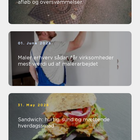
afløb og oversvømmelser
01. June 2026
Maler erhverv sådan får virksomheder
mest værdi ud af malerarbejdet
31. May 2026
Sandwich: hurtig, sund og mættende
hverdagssmad