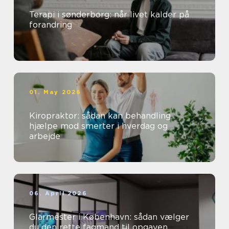
Terapi i sønderborg: når livet kalder på
forandring
01. May 2026
Kiropraktor: sådan kan behandling
hjælpe mod smerter i hverdag og
arbejde
06. April 2026
Glarmester i København: sådan vælger
du den rette fagmand til opgaven