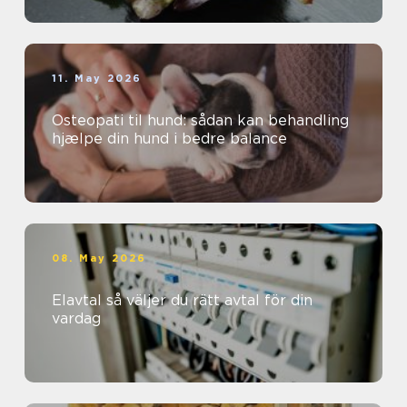
11. May 2026
Osteopati til hund: sådan kan behandling
hjælpe din hund i bedre balance
08. May 2026
Elavtal så väljer du rätt avtal för din
vardag