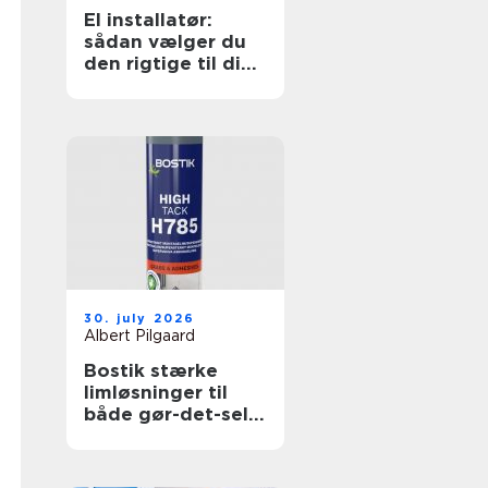
El installatør:
sådan vælger du
den rigtige til dine
elopgaver
30. july 2026
Albert Pilgaard
Bostik stærke
limløsninger til
både gør-det-selv
og professionelle