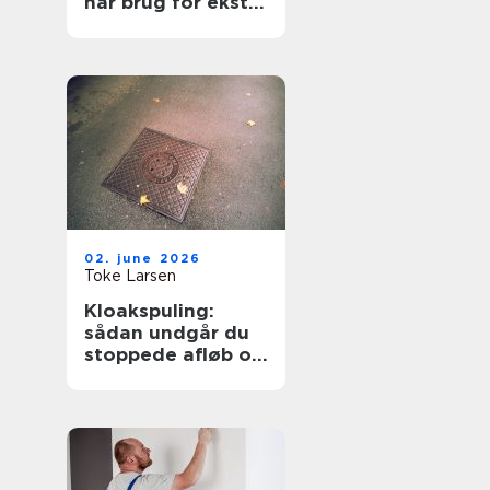
har brug for ekstra
opmærksomhed
02. june 2026
Toke Larsen
Kloakspuling:
sådan undgår du
stoppede afløb og
oversvømmelser