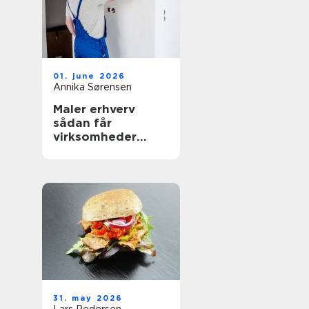
01. june 2026
Annika Sørensen
Maler erhverv
sådan får
virksomheder
mest værdi ud af
malerarbejdet
31. may 2026