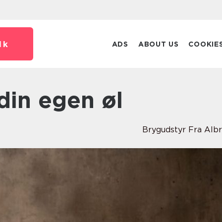
dk
ADS
ABOUT US
COOKIE
din egen øl
Brygudstyr Fra Alb