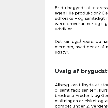
Er du begyndt at interess
egen lille produktion? D
udforske – og samtidigt r
være prøvekaniner og si
udv
Det kan også være, du har
mere om, hvad der er af 
uds
Uvalg af brygudst
Albryg kan tilbyde et sto
øl samt fadølsanlæg, kurs
brødrene Frederik og Geo
maltningen er elsket og 
bombet under 2. Verdenskr