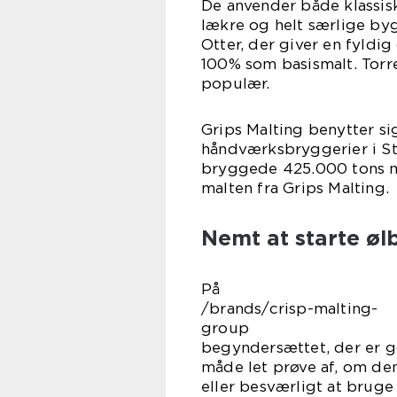
De anvender både klassis
lækre og helt særlige by
Otter, der giver en fyldig
100% som basismalt. Torre
pop
Grips Malting benytter s
håndværksbryggerier i St
bryggede 425.000 tons ma
malten fra Grips Malting.
Nemt at starte øl
På https
/brands/crisp-malting-
group
begyndersættet, der er god
måde let prøve af, om den
eller besværligt at brug