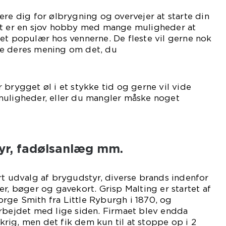
ere dig for ølbrygning og overvejer at starte din
et er en sjov hobby med mange muligheder at
et populær hos vennerne. De fleste vil gerne nok
ge deres mening om det, du
ikler.
 brygget øl i et stykke tid og gerne vil vide
muligheder, eller du mangler måske noget
tyr.
yr, fadølsanlæg mm.
rt udvalg af brygudstyr, diverse brands indenfor
er, bøger og gavekort. Grisp Malting er startet af
rge Smith fra Little Ryburgh i 1870, og
arbejdet med lige siden. Firmaet blev endda
ig, men det fik dem kun til at stoppe op i 2