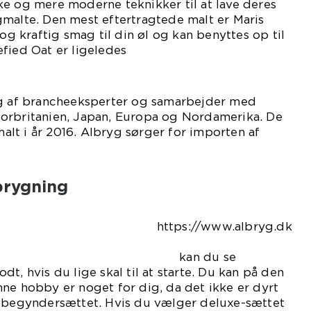
ke og mere moderne teknikker til at lave deres
gmalte. Den mest eftertragtede malt er Maris
 og kraftig smag til din øl og kan benyttes op til
fied Oat er ligeledes
ulær.
ig af brancheeksperter og samarbejder med
orbritanien, Japan, Europa og Nordamerika. De
lt i år 2016. Albryg sørger for importen af
brygning
://www.albryg.dk
 kan du se
t, hvis du lige skal til at starte. Du kan på den
ne hobby er noget for dig, da det ikke er dyrt
e begyndersættet. Hvis du vælger deluxe-sættet