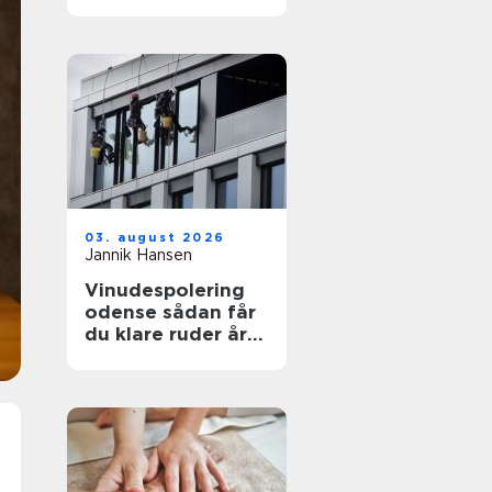
funktionelt og flot
uderum
03. august 2026
Jannik Hansen
Vinudespolering
odense sådan får
du klare ruder året
rundt