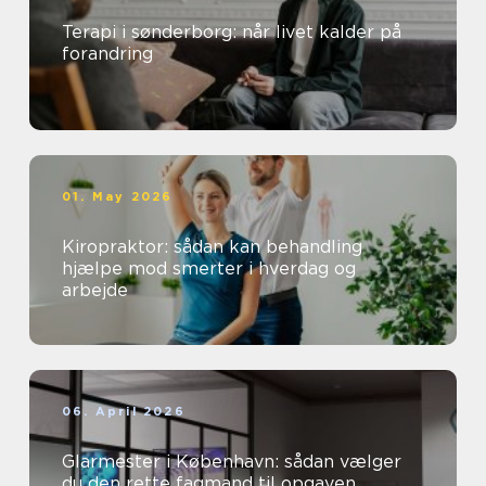
Terapi i sønderborg: når livet kalder på
forandring
01. May 2026
Kiropraktor: sådan kan behandling
hjælpe mod smerter i hverdag og
arbejde
06. April 2026
Glarmester i København: sådan vælger
du den rette fagmand til opgaven