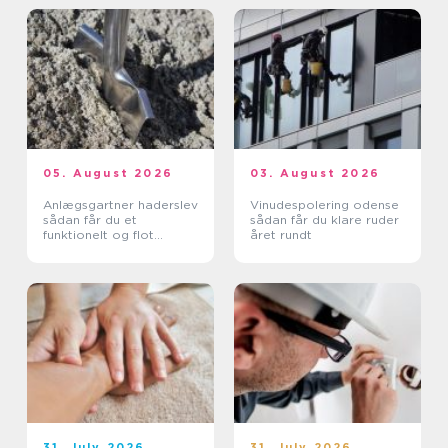
05. August 2026
03. August 2026
Anlægsgartner haderslev
Vinudespolering odense
sådan får du et
sådan får du klare ruder
funktionelt og flot
året rundt
uderum
31. July 2026
31. July 2026