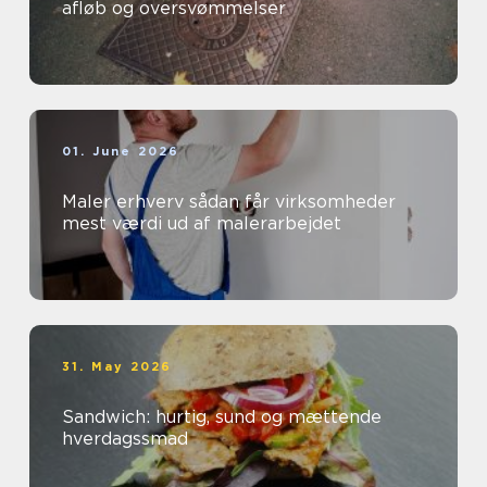
afløb og oversvømmelser
01. June 2026
Maler erhverv sådan får virksomheder
mest værdi ud af malerarbejdet
31. May 2026
Sandwich: hurtig, sund og mættende
hverdagssmad