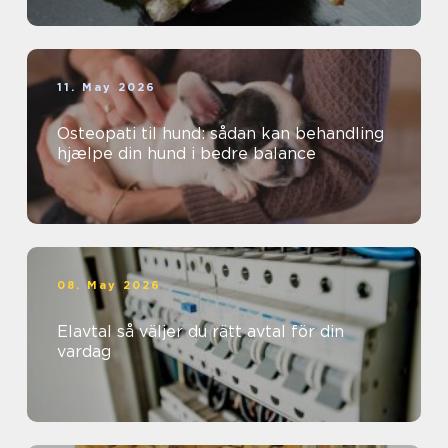
11. May 2026
Osteopati til hund: sådan kan behandling
hjælpe din hund i bedre balance
08. May 2026
Elavtal så väljer du rätt avtal för din
vardag