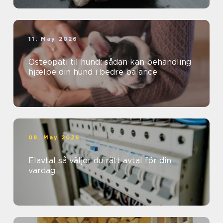
11. May 2026
Osteopati til hund: sådan kan behandling
hjælpe din hund i bedre balance
08. May 2026
Elavtal så väljer du rätt avtal för din
vardag