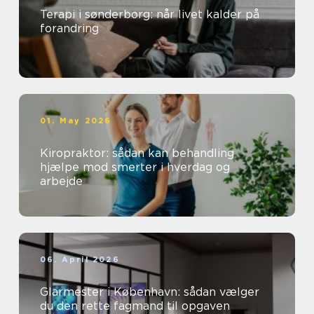
Terapi i sønderborg: når livet kalder på
forandring
01. May 2026
Kiropraktor: sådan kan behandling
hjælpe mod smerter i hverdag og
arbejde
06. April 2026
Glarmester i København: sådan vælger
du den rette fagmand til opgaven