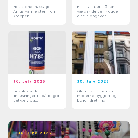
Hot stone massage
El installatør: sådan
Århus varme sten, ro i
vælger du den rigtige til
kroppen
dine elopgaver
30. July 2026
30. July 2026
Bostik stærke
Glarmesterens rolle i
limløsninger til både gør-
moderne byggeri og
det-selv og
boligindretning
professionelle
04. June 2026