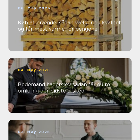
06. May 2026
Køb af brænde: sådan vælger du kvalitet
og får mest varme for pengene
04. May 2026
Bedemand haderslev sådan får du ro
omkring den sidste afsked
02. May 2026