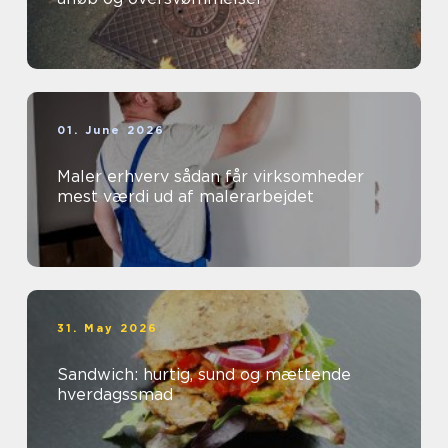
01. June 2026
Maler erhverv sådan får virksomheder
mest værdi ud af malerarbejdet
31. May 2026
Sandwich: hurtig, sund og mættende
hverdagssmad