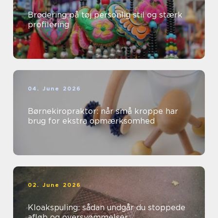
Brodering på tøj personlig stil og stærk
profilering
04. June 2026
Børnekiropraktor: når små kroppe har
brug for ekstra opmærksomhed
02. June 2026
Kloakspuling: sådan undgår du stoppede
afløb og oversvømmelser