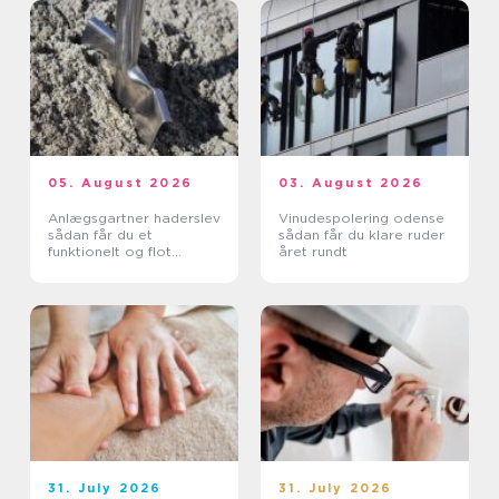
05. August 2026
03. August 2026
Anlægsgartner haderslev
Vinudespolering odense
sådan får du et
sådan får du klare ruder
funktionelt og flot
året rundt
uderum
31. July 2026
31. July 2026