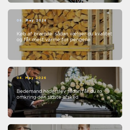
06. May 2026
Køb af brænde: sådan vælger du kvalitet
og får mest varme for pengene
04. May 2026
Bedemand haderslev sådan får du ro
omkring den sidste afsked