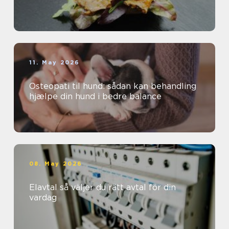
11. May 2026
Osteopati til hund: sådan kan behandling
hjælpe din hund i bedre balance
08. May 2026
Elavtal så väljer du rätt avtal för din
vardag