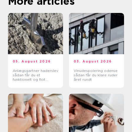
More articles
05. August 2026
03. August 2026
Anlægsgartner haderslev
Vinudespolering odense
sådan får du et
sådan får du klare ruder
funktionelt og flot
året rundt
uderum