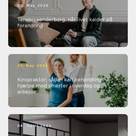
02. May 2026
Terapi i sønderborg: når livet kalder på
forandring
01. May 2026
Kiropraktor: sådan kan behandling
hjælpe mod smerter i hverdag og
arbejde
06. April 2026