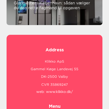
Glarmester i København: sådan vælger
du den rette fagmand til opgaven
Address
web:
www.klikko.dk/
Menu