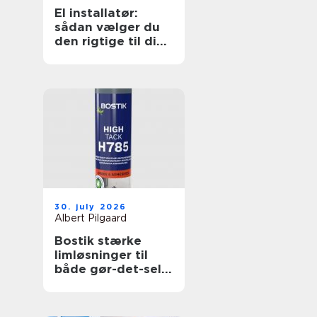
El installatør:
sådan vælger du
den rigtige til dine
elopgaver
30. july 2026
Albert Pilgaard
Bostik stærke
limløsninger til
både gør-det-selv
og professionelle