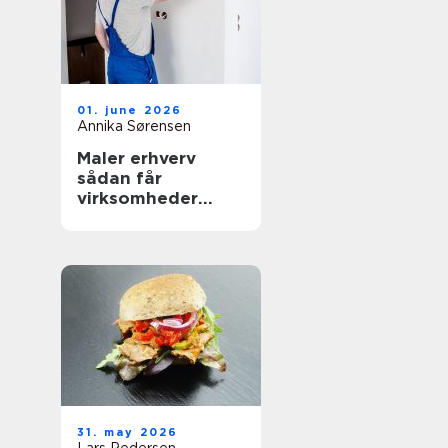
01. june 2026
Annika Sørensen
Maler erhverv
sådan får
virksomheder
mest værdi ud af
malerarbejdet
31. may 2026