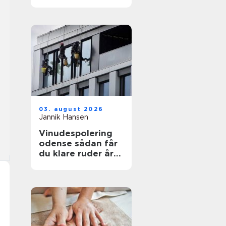
funktionelt og flot
uderum
03. august 2026
Jannik Hansen
Vinudespolering
odense sådan får
du klare ruder året
rundt