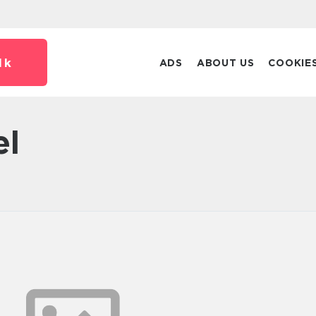
dk
ADS
ABOUT US
COOKIE
el