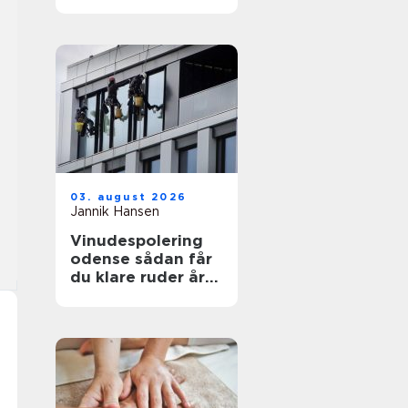
funktionelt og flot
uderum
03. august 2026
Jannik Hansen
Vinudespolering
odense sådan får
du klare ruder året
rundt