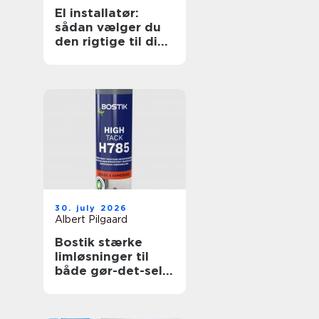
El installatør:
sådan vælger du
den rigtige til dine
elopgaver
30. july 2026
Albert Pilgaard
Bostik stærke
limløsninger til
både gør-det-selv
og professionelle