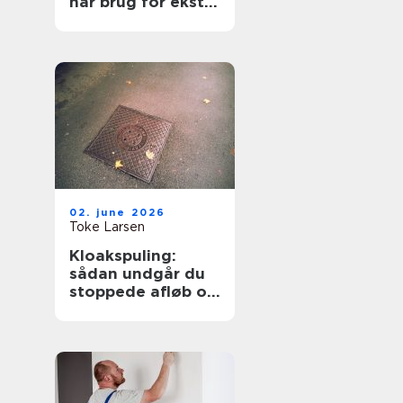
har brug for ekstra
opmærksomhed
02. june 2026
Toke Larsen
Kloakspuling:
sådan undgår du
stoppede afløb og
oversvømmelser