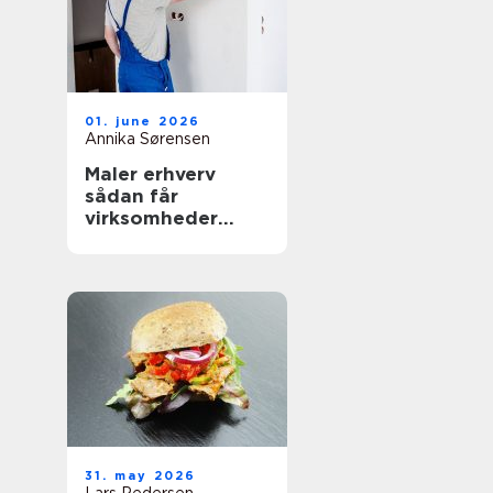
01. june 2026
Annika Sørensen
Maler erhverv
sådan får
virksomheder
mest værdi ud af
malerarbejdet
31. may 2026