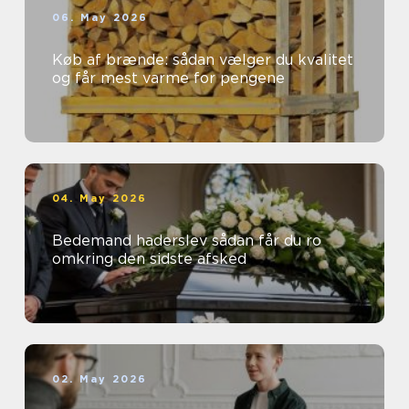
06. May 2026
Køb af brænde: sådan vælger du kvalitet
og får mest varme for pengene
04. May 2026
Bedemand haderslev sådan får du ro
omkring den sidste afsked
02. May 2026