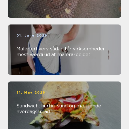
01. June 2026
Maler erhverv sådan får virksomheder
mest værdi ud af malerarbejdet
31. May 2026
Sandwich: hurtig, sund og mættende
hverdagssmad