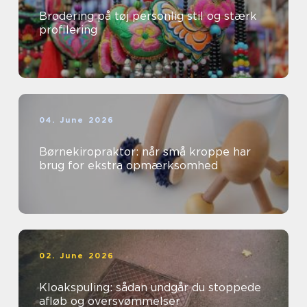
Brodering på tøj personlig stil og stærk
profilering
04. June 2026
Børnekiropraktor: når små kroppe har
brug for ekstra opmærksomhed
02. June 2026
Kloakspuling: sådan undgår du stoppede
afløb og oversvømmelser