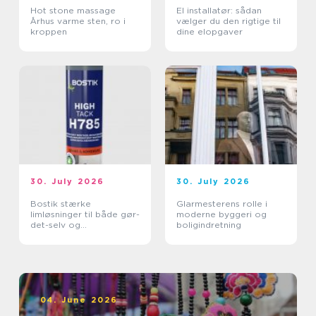
Hot stone massage
El installatør: sådan
Århus varme sten, ro i
vælger du den rigtige til
kroppen
dine elopgaver
30. July 2026
30. July 2026
Bostik stærke
Glarmesterens rolle i
limløsninger til både gør-
moderne byggeri og
det-selv og
boligindretning
professionelle
04. June 2026