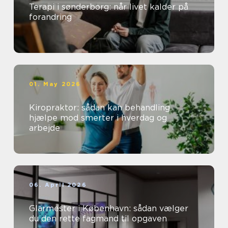
Terapi i sønderborg: når livet kalder på
forandring
01. May 2026
Kiropraktor: sådan kan behandling
hjælpe mod smerter i hverdag og
arbejde
06. April 2026
Glarmester i København: sådan vælger
du den rette fagmand til opgaven