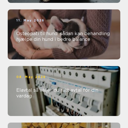
11. May 2026
Osteopati til hund: sådan kan behandling
hjælpe din hund i bedre balance
08. May 2026
Elavtal så väljer du rätt avtal för din
vardag