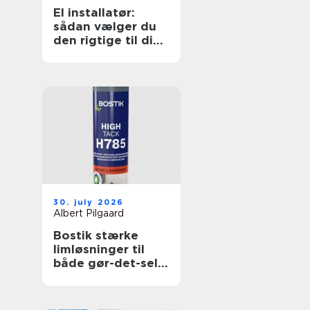
El installatør:
sådan vælger du
den rigtige til dine
elopgaver
30. july 2026
Albert Pilgaard
Bostik stærke
limløsninger til
både gør-det-selv
og professionelle