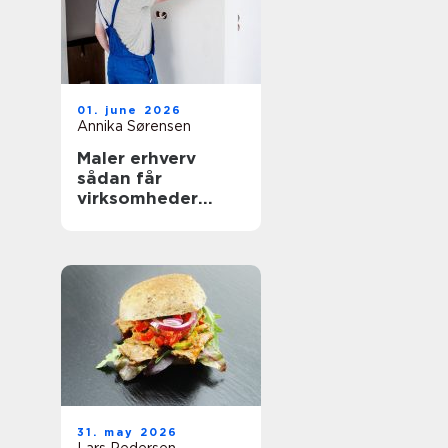
01. june 2026
Annika Sørensen
Maler erhverv
sådan får
virksomheder
mest værdi ud af
malerarbejdet
31. may 2026