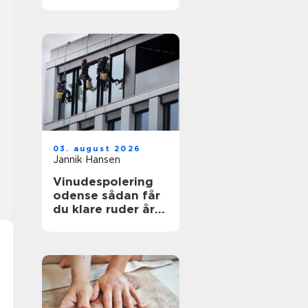
funktionelt og flot
uderum
03. august 2026
Jannik Hansen
Vinudespolering
odense sådan får
du klare ruder året
rundt