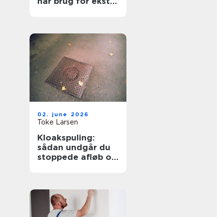
har brug for ekstra
opmærksomhed
02. june 2026
Toke Larsen
Kloakspuling:
sådan undgår du
stoppede afløb og
oversvømmelser